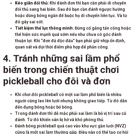
Kéo giãn đối thủ:
Khi đánh đơn thì bạn cần phải di chuyển
đối thủ sang hai biên. Sau đó bạn cần đánh ngược hướng
hoặc dùng bóng ngắn để buộc họ di chuyển liên tục. Và từ
đó gây sai sót.
Tiết kiệm thể lực thông minh:
Đừng cố gắng tấn công hoặc
thể hiện sức mạnh quá sớm nếu như chưa có góc đánh
thuận lợi. Khi “đơn đả độc đấu” bạn phải giữ nhịp ổn định,
quan sát và đợi thời điểm phù hợp để phản công.
4. Tránh những sai lầm phổ
biến trong chiến thuật chơi
pickleball cho đôi và đơn
Khi chơi đôi pickleball có một sai lầm phổ biến là nhiều
người cùng lao lên lưới nhưng không giao tiếp. Từ đó dẫn
đến đụng bóng hoặc bỏ bóng.
Trong đánh đơn thì dễ mắc phải sai lầm là bỏ vị trí sau cú
đánh. Từ đó khiến sân bị hở và khó phòng thủ.
Đánh bóng pickleball quá cao vào khu vực gần lưới (NVZ)
cũng là một sai lầm thường gặp. Điều này có thể tạo cơ hội