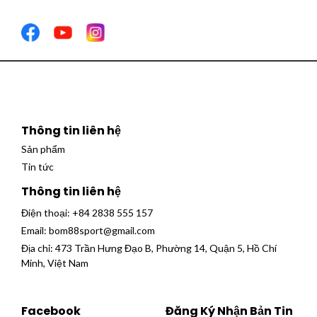
Thông tin liên hệ
Sản phẩm
Tin tức
Thông tin liên hệ
Điện thoại:
+84 2838 555 157
Email:
bom88sport@gmail.com
Địa chỉ: 473 Trần Hưng Đạo B, Phường 14, Quận 5, Hồ Chí
Minh, Việt Nam
Facebook
Đăng Ký Nhận Bản Tin