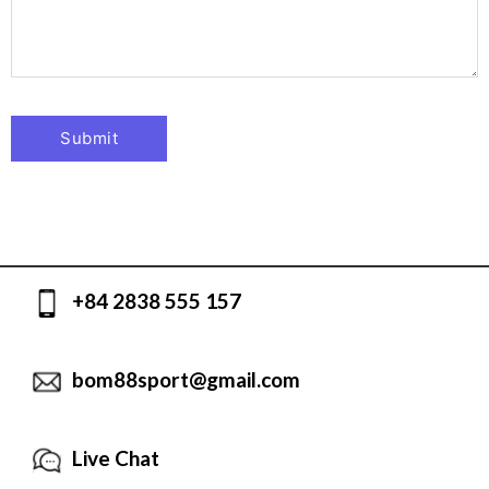
+84 2838 555 157
bom88sport@gmail.com
Live Chat