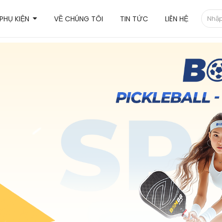
PHỤ KIỆN
VỀ CHÚNG TÔI
TIN TỨC
LIÊN HỆ