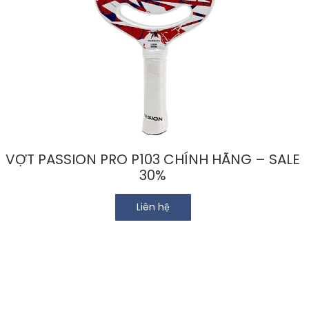
Chi
tiết
VỢT PASSION PRO P103 CHÍNH HÃNG – SALE
30%
Liên hệ