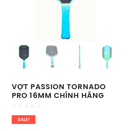
VỢT PASSION TORNADO
PRO 16MM CHÍNH HÃNG
☆
☆
☆
☆
☆
SALE!