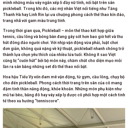
mình những mẫu váy ngắn xếp li đầy nữ tính, nổi bật trên sân
pickleball. Trong khi đó, các mỹ nhân Việt nổi tiếng như Tăng
Thanh Hà hay Linh Rin lại ưa chuộng phong cách thể thao kín đáo,
trang nhã với gam màu trung tính.
Trong thời gian qua, Pickleball – môn thể thao kết hợp giữa
tennis, cầu lông và bóng bàn đang gây sốt hơn bao giờ hết và thu
hút đông đảo người chơi. Với nhịp vận động vừa phải, luật chơi
đơn giản, không quá nặng về kỹ thuật, pickleball nhanh chóng trở
thành lựa chọn yêu thích của nhiều lứa tuổi. Không ít sao Việt
cũng bị “cuốn hút” bởi bộ môn này, chăm chút cho diện mạo mỗi
lần ra sân bằng những set đồ thể thao nổi bật.
Hoa hậu Tiểu Vy vốn đam mê vận động, từ gym, cầu lông, chạy bộ
cho đến pickleball. Phong cách thời trang trên sân của cô mang
đậm tinh thần năng động, khỏe khoắn. Những món phụ kiện như
mũ tai bèo, băng đô hay váy xếp ly được cô phối hợp một cách tinh
tế theo xu hướng “tenniscore”.