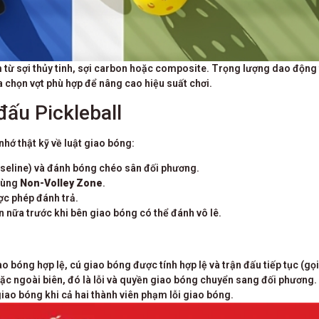
m từ sợi thủy tinh, sợi carbon hoặc composite. Trọng lượng dao động
a chọn vợt phù hợp để nâng cao hiệu suất chơi.
đấu Pickleball
hớ thật kỹ về luật giao bóng:
aseline) và đánh bóng chéo sân đối phương.
 vùng
Non-Volley Zone
.
ợc phép đánh trả.
n nữa trước khi bên giao bóng có thể đánh vô lê.
bóng hợp lệ, cú giao bóng được tính hợp lệ và trận đấu tiếp tục (gọi l
c ngoài biên, đó là lỗi và quyền giao bóng chuyển sang đối phương.
iao bóng khi cả hai thành viên phạm lỗi giao bóng.