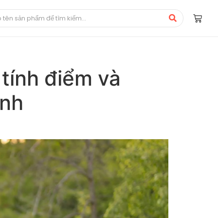
 tính điểm và
ánh