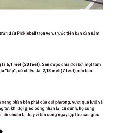
trận đấu Pickleball trọn vẹn, trước tiên bạn cần nắm
g là
6,1 mét (20 feet)
. Sân được chia đôi bởi một tấm
 là “bếp”, có chiều dài
2,13 mét (7 feet)
mỗi bên.
 sang phần bên phải của đối phương, vượt qua lưới và
g tự, khi đội giao bóng nhận lại cú đánh, họ cũng
 hội chuẩn bị thay vì tấn công ngay lập tức sau giao