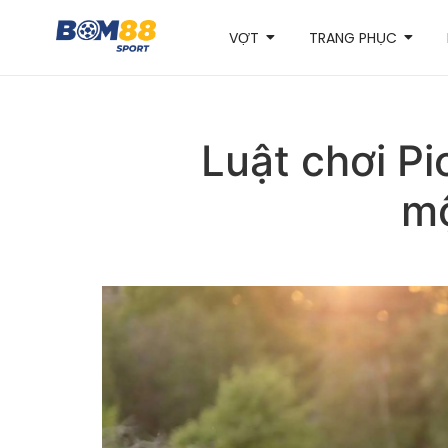
VỢT
TRANG PHỤC
Luật chơi Pi
mộ