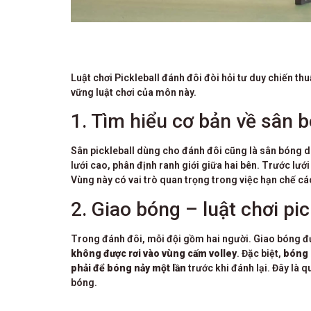
Luật chơi Pickleball đánh đôi đòi hỏi tư duy chiến th
vững luật chơi của môn này.
1. Tìm hiểu cơ bản về sân 
Sân pickleball dùng cho đánh đôi cũng là sân bóng d
lưới cao, phân định ranh giới giữa hai bên. Trước lưới
Vùng này có vai trò quan trọng trong việc hạn chế cá
2. Giao bóng – luật chơi pi
Trong đánh đôi, mỗi đội gồm hai người. Giao bóng đ
không được rơi vào vùng cấm volley
. Đặc biệt,
bóng p
phải để bóng nảy một lần
trước khi đánh lại. Đây là q
bóng.