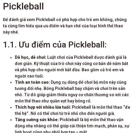
Pickleball
Để đánh giá xem Pickleball có phù hợp cho trẻ em không, chúng
ta cùng tìm hiểu qua ưu điểm và hạn chế của loại hình thể thao
này nhé.
1.1. Ưu điểm của Pickleball:
Dễ học, dễ chơi:
Luật chơi của Pickleball được đánh giá là
đơn giản. Kỹ thuật của trò chơi này cũng cơ bản dễ nắm bắt
và phù hợp cho người mới bắt đầu. Bao gồm cả trẻ em và
người cao tuổi.
Tính an toàn cao:
Dụng cụ dùng để chơi bộ môn này cũng
tương đối nhẹ. Bóng Pickleball bay chậm và chơi trên sân
nhỏ. Từ đó giúp giảm thiểu nguy cơ chấn thương so với các
môn thể thao như quần vợt hay bóng rổ.
Thích hợp với nhiều lứa tuổi:
Pickleball là môn thể thao “đa
thế hệ”. Nó có thể chơi từ trẻ nhỏ cho đến người già.
Tăng cường sức khỏe:
Pickleball là bộ môn thể thao vận
động nhẹ nhàng có thể giúp cải thiện tim mạch, phản xạ, sự
linh hoạt cũng như phối hợp tay – mắt.