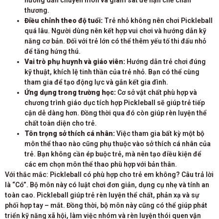
thương.
Điều chỉnh theo độ tuổi:
Trẻ nhỏ không nên chơi Pickleball
quá lâu. Người dùng nên kết hợp vui chơi và hướng dẫn kỹ
năng cơ bản. Đối với trẻ lớn có thể thêm yếu tố thi đấu nhỏ
để tăng hứng thú.
Vai trò phụ huynh và giáo viên:
Hướng dẫn trẻ chơi đúng
kỹ thuật, khích lệ tinh thần của trẻ nhỏ. Bạn có thể cùng
tham gia để tạo động lực và gắn kết gia đình.
Ứng dụng trong trường học:
Cơ sở vật chất phù hợp và
chương trình giáo dục tích hợp Pickleball sẽ giúp trẻ tiếp
cận dễ dàng hơn. Đồng thời qua đó còn giúp rèn luyện thể
chất toàn diện cho trẻ.
Tôn trọng sở thích cá nhân:
Việc tham gia bất kỳ một bộ
môn thể thao nào cũng phụ thuộc vào sở thích cá nhân của
trẻ. Bạn không cần ép buộc trẻ, mà nên tạo điều kiện để
các em chọn môn thể thao phù hợp với bản thân.
Với thắc mắc: Pickleball có phù hợp cho trẻ em không? Câu trả lời
là “Có”. Bộ môn này có luật chơi đơn giản, dụng cụ nhẹ và tính an
toàn cao. Pickleball giúp trẻ rèn luyện thể chất, phản xạ và sự
phối hợp tay – mắt. Đồng thời, bộ môn này cũng có thể giúp phát
triển kỹ năng xã hội, làm việc nhóm và rèn luyện thói quen vận