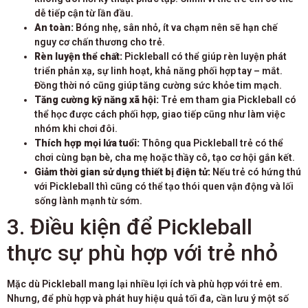
dễ tiếp cận từ lần đầu.
An toàn:
Bóng nhẹ, sân nhỏ, ít va chạm nên sẽ hạn chế
nguy cơ chấn thương cho trẻ.
Rèn luyện thể chất:
Pickleball có thể giúp rèn luyện phát
triển phản xạ, sự linh hoạt, khả năng phối hợp tay – mắt.
Đồng thời nó cũng giúp tăng cường sức khỏe tim mạch.
Tăng cường kỹ năng xã hội:
Trẻ em tham gia Pickleball có
thể học được cách phối hợp, giao tiếp cũng như làm việc
nhóm khi chơi đôi.
Thích hợp mọi lứa tuổi:
Thông qua Pickleball trẻ có thể
chơi cùng bạn bè, cha mẹ hoặc thầy cô, tạo cơ hội gắn kết.
Giảm thời gian sử dụng thiết bị điện tử:
Nếu trẻ có hứng thú
với Pickleball thì cũng có thể tạo thói quen vận động và lối
sống lành mạnh từ sớm.
3. Điều kiện để Pickleball
thực sự phù hợp với trẻ nhỏ
Mặc dù Pickleball mang lại nhiều lợi ích và phù hợp với trẻ em.
Nhưng, để phù hợp và phát huy hiệu quả tối đa, cần lưu ý một số