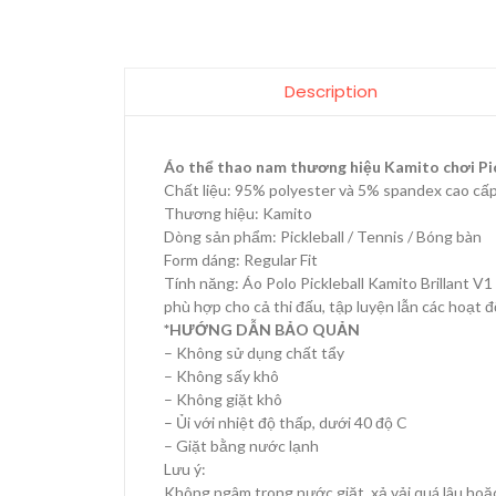
Description
Áo thể thao nam thương hiệu Kamito chơi Pick
Chất liệu: 95% polyester và 5% spandex cao cấ
Thương hiệu: Kamito
Dòng sản phẩm: Pickleball / Tennis / Bóng bàn
Form dáng: Regular Fit
Tính năng: Áo Polo Pickleball Kamito Brillant 
phù hợp cho cả thi đấu, tập luyện lẫn các hoạt 
*HƯỚNG DẪN BẢO QUẢN
– Không sử dụng chất tẩy
– Không sấy khô
– Không giặt khô
– Ủi với nhiệt độ thấp, dưới 40 độ C
– Giặt bằng nước lạnh
Lưu ý:
Không ngâm trong nước giặt, xả vải quá lâu ho