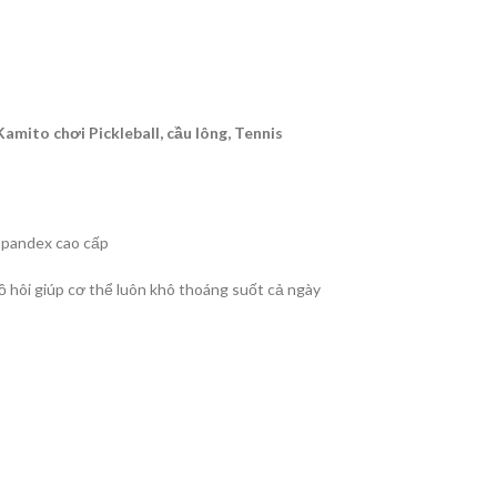
mito chơi Pickleball, cầu lông, Tennis
spandex cao cấp
ồ hôi giúp cơ thể luôn khô thoáng suốt cả ngày