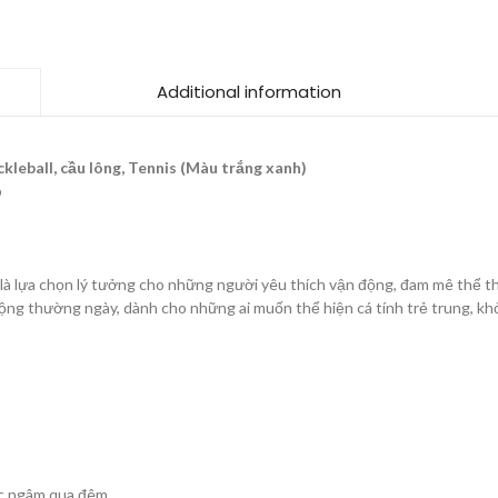
Additional information
leball, cầu lông, Tennis (Màu trắng xanh)
p
V1 là lựa chọn lý tưởng cho những người yêu thích vận động, đam mê thể
động thường ngày, dành cho những ai muốn thể hiện cá tính trẻ trung, khỏ
ặc ngâm qua đêm.