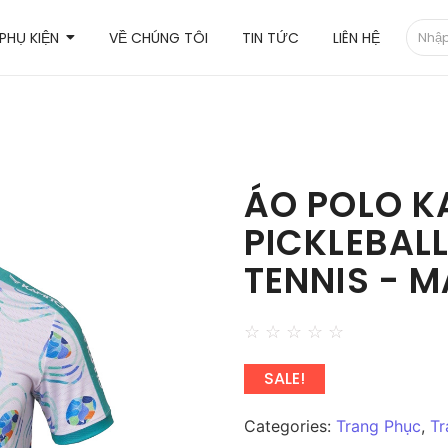
PHỤ KIỆN
VỀ CHÚNG TÔI
TIN TỨC
LIÊN HỆ
ÁO POLO K
PICKLEBALL
TENNIS - 
☆
☆
☆
☆
☆
SALE!
Categories:
Trang Phục
,
Tr