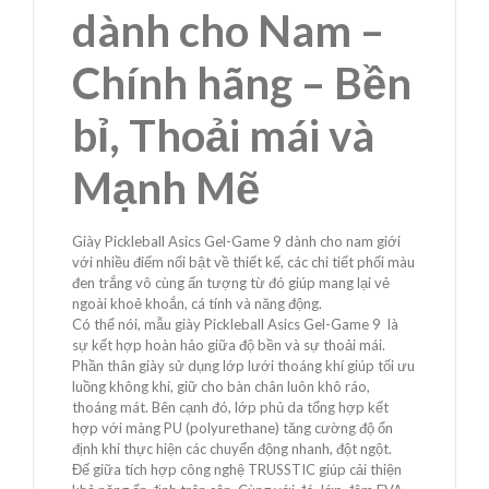
dành cho Nam –
Chính hãng – Bền
bỉ, Thoải mái và
Mạnh Mẽ
Giày Pickleball Asics Gel-Game 9 dành cho nam giới
với nhiều điểm nổi bật về thiết kế, các chi tiết phối màu
đen trắng vô cùng ấn tượng từ đó giúp mang lại vẻ
ngoài khoẻ khoắn, cá tính và năng động.
Có thể nói, mẫu giày Pickleball Asics Gel-Game 9 là
sự kết hợp hoàn hảo giữa độ bền và sự thoải mái.
Phần thân giày sử dụng lớp lưới thoáng khí giúp tối ưu
luồng không khí, giữ cho bàn chân luôn khô ráo,
thoáng mát. Bên cạnh đó, lớp phủ da tổng hợp kết
hợp với màng PU (polyurethane) tăng cường độ ổn
định khi thực hiện các chuyển động nhanh, đột ngột.
Đế giữa tích hợp công nghệ TRUSSTIC giúp cải thiện