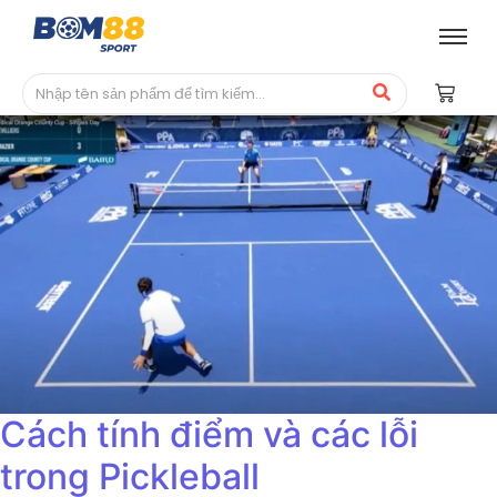
Cách tính điểm và các lỗi
trong Pickleball