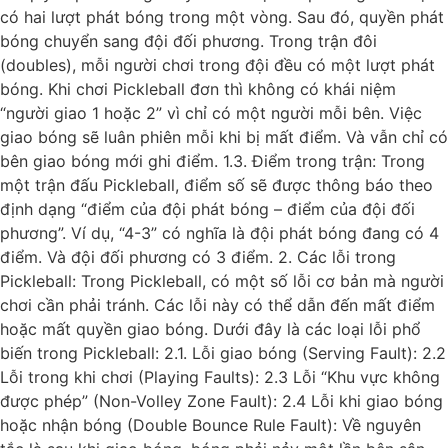
có hai lượt phát bóng trong một vòng. Sau đó, quyền phát
bóng chuyển sang đội đối phương. Trong trận đôi
(doubles), mỗi người chơi trong đội đều có một lượt phát
bóng. Khi chơi Pickleball đơn thì không có khái niệm
“người giao 1 hoặc 2” vì chỉ có một người mỗi bên. Việc
giao bóng sẽ luân phiên mỗi khi bị mất điểm. Và vẫn chỉ có
bên giao bóng mới ghi điểm. 1.3. Điểm trong trận: Trong
một trận đấu Pickleball, điểm số sẽ được thông báo theo
định dạng “điểm của đội phát bóng – điểm của đội đối
phương”. Ví dụ, “4-3” có nghĩa là đội phát bóng đang có 4
điểm. Và đội đối phương có 3 điểm. 2. Các lỗi trong
Pickleball: Trong Pickleball, có một số lỗi cơ bản mà người
chơi cần phải tránh. Các lỗi này có thể dẫn đến mất điểm
hoặc mất quyền giao bóng. Dưới đây là các loại lỗi phổ
biến trong Pickleball: 2.1. Lỗi giao bóng (Serving Fault): 2.2
Lỗi trong khi chơi (Playing Faults): 2.3 Lỗi “Khu vực không
được phép” (Non-Volley Zone Fault): 2.4 Lỗi khi giao bóng
hoặc nhận bóng (Double Bounce Rule Fault): Về nguyên