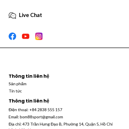
Live Chat
Thông tin liên hệ
Sản phẩm
Tin tức
Thông tin liên hệ
Điện thoại:
+84 2838 555 157
Email:
bom88sport@gmail.com
Địa chỉ: 473 Trần Hưng Đạo B, Phường 14, Quận 5, Hồ Chí