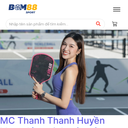
MC Thanh Thanh Huyền