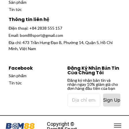
Sản phẩm
Tin tức
Thông tin liên hệ
Điện thoại:
+84 2838 555 157
Email:
bom88sport@gmail.com
Địa chỉ: 473 Trần Hưng Đạo B, Phường 14, Quận 5, Hồ Chí
Minh, Việt Nam
Facebook
Đăng Ký Nhận Bản Tin
Của Chúng Tôi
Sản phẩm
Đăng ký nhận bản tin và
Tin tức
nhận ngay 10% giảm giá cho
đơn hàng đầu tiên của bạn
Sign Up
Copyright ©