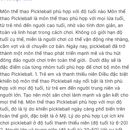
Môn thể thao Pickleball phù hợp với độ tuổi nào Môn thể
thao Pickleball là môn thể thao phù hợp với mọi lứa tuổi,
từ trẻ nhỏ đến người cao tuổi, nhờ vào tính đơn giản, an
toàn và linh hoạt trong cách chơi. Không có giới hạn độ
tuổi cụ thể, miễn là người chơi có thể vận động nhẹ nhàng,
cầm vợt và di chuyển cơ bản. Ngày nay, pickleball đã trở
thành một môn thể thao phát triển mạnh mẽ và thu hút
đông đảo người chơi trên toàn thế giới. Dưới đây sẽ là
đặc điểm của từng nhóm tuổi phù hợp để chơi bộ môn thể
thao Pickleball. 1. Trẻ em và thanh thiếu niên Điều đặc biệt
khiến bộ môn thể thao Pickleball này nổi bật là tính phù
hợp với mọi độ tuổi, từ trẻ em đến người trung niên và
người lớn. Tạo nên một sân chơi lành mạnh và gắn kết cho
mọi thế hệ. Môn thể thao Pickleball phù hợp với mọi độ
tuổi, đó là lý do khiến pickleball ngày càng phổ biến trên
toàn thế giới, đặc biệt là ở Mỹ. Lý do phù hợp Lợi ích khi
chơi pickleball ở độ tuổi thanh thiếu niên (độ tuổi từ 6-20)
2. Người lớn và trung niên (độ tuổi từ 20-50) Với sự kết