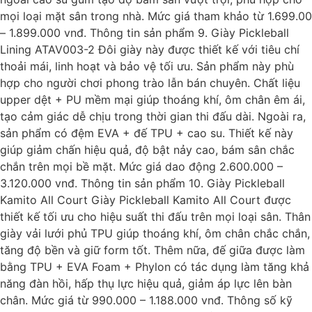
mọi loại mặt sân trong nhà. Mức giá tham khảo từ 1.699.00
– 1.899.000 vnđ. Thông tin sản phẩm 9. Giày Pickleball
Lining ATAV003-2 Đôi giày này được thiết kế với tiêu chí
thoải mái, linh hoạt và bảo vệ tối ưu. Sản phẩm này phù
hợp cho người chơi phong trào lẫn bán chuyên. Chất liệu
upper dệt + PU mềm mại giúp thoáng khí, ôm chân êm ái,
tạo cảm giác dễ chịu trong thời gian thi đấu dài. Ngoài ra,
sản phẩm có đệm EVA + đế TPU + cao su. Thiết kế này
giúp giảm chấn hiệu quả, độ bật nảy cao, bám sân chắc
chắn trên mọi bề mặt. Mức giá dao động 2.600.000 –
3.120.000 vnđ. Thông tin sản phẩm 10. Giày Pickleball
Kamito All Court Giày Pickleball Kamito All Court được
thiết kế tối ưu cho hiệu suất thi đấu trên mọi loại sân. Thân
giày vải lưới phủ TPU giúp thoáng khí, ôm chân chắc chắn,
tăng độ bền và giữ form tốt. Thêm nữa, đế giữa được làm
bằng TPU + EVA Foam + Phylon có tác dụng làm tăng khả
năng đàn hồi, hấp thụ lực hiệu quả, giảm áp lực lên bàn
chân. Mức giá từ 990.000 – 1.188.000 vnđ. Thông số kỹ