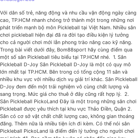
Với dân số trẻ, năng động và nhu cầu vận động ngày càng
cao, TP.HCM nhanh chóng trở thành một trong những nơi
phát triển mạnh bộ môn Pickleball tại Việt Nam. Nhiều sân
chơi pickleball hiện đại đã ra đời tạo điều kiện lý tưởng
cho cả người chơi mới lẫn phong trào nâng cao kỹ năng.
Trong bài viết dưới đây, Bom88sport hãy cùng điểm qua
một số sân Pickleball tiêu biểu tại TP.HCM nhé. 1. Sân
Pickleball D-Joy Sân Pickleball D-Joy là một có quy mô
lớn nhất tại TP.HCM. Bên trong có tổng cộng 11 sân và
nhiều khu vực với nhiều dịch vụ giải trí khác. Sân Pickleball
D-Joy đem đến một trải nghiệm vô cùng chất lượng và
sang trọng. Mức giá cho thuê ở đây cũng rất hợp lý. 2.
Sân Pickleball PickoLand Đây là một trong những sân chơi
Pickleball được yêu thích tại khu vực Thảo Điền, Quận 2.
Sân có cơ sở vật chất chất lượng cao, không gian thoáng
đãng. Thêm nữa là nhiều tiện ích đi kèm. Có thể nói sân
Pickleball PickoLand là điểm đến lý tưởng cho người chơi