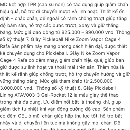
MD kết hợp TPR (cao su non) có tác dụng giúp giảm chấn
hiệu quả, hỗ trợ di chuyển mượt và linh hoạt. Thiết kế ổn
định – chắc chắn, đế ngoài có rãnh chống trượt giúp tăng
độ bám sân, hỗ trợ các bước trượt, xoay và giữ thăng
bằng. Mức giá dao động từ 825.000 – 990.000 vnđ. Thông
số kỹ thuật 7. Giày Pickleball Nike Zoom Vapor Cage 4
Rafa Sản phẩm này mang phong cách hiện đại, được thiết
kế chuyên dụng cho Pickleball. Giày Nike Zoom Vapor
Cage 4 Rafa có đệm nhạy, giảm chấn hiệu quả, giúp bạn
giữ được sự linh hoạt và thoải mái trên sân. Thêm nữa là
thiết kế rãnh giúp chống trượt, hỗ trợ chuyển hướng và giữ
vững thăng bằng. Mức giá tham khảo từ 2.500.000 –
3.000.000 vnđ. Thông số kỹ thuật 8. Giày Pickleball
Lining ATAV003-3 Gel-Rocket 12 là mẫu giày thể thao
trong nhà đa dụng. Ưu điểm nổi bật là thoáng khí, giúp
giảm tích tụ nhiệt khi vận động cường độ cao. Sản phẩm
có đệm GEL ở mũi chân giúp hấp thụ lực tốt, hỗ trợ bật
nhảy và di chuyển liên tục mà không gây mỏi chân. Đế
ngoài cao su gum tạo độ bám sàn vượt trội, phù hợp cho