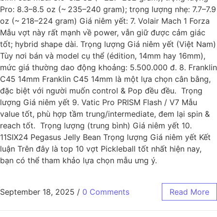
Pro: 8.3–8.5 oz (~ 235–240 gram); trọng lượng nhẹ: 7.7–7.9
oz (~ 218–224 gram) Giá niêm yết: 7. Volair Mach 1 Forza
Mẫu vợt này rất mạnh về power, vẫn giữ được cảm giác
tốt; hybrid shape dài. Trọng lượng Giá niêm yết (Việt Nam)
Tùy nơi bán và model cụ thể (édition, 14mm hay 16mm),
mức giá thường dao động khoảng: 5.500.000 đ. 8. Franklin
C45 14mm Franklin C45 14mm là một lựa chọn cân bằng,
đặc biệt với người muốn control & Pop đều đều. Trọng
lượng Giá niêm yết 9. Vatic Pro PRISM Flash / V7 Mẫu
value tốt, phù hợp tầm trung/intermediate, đem lại spin &
reach tốt. Trọng lượng (trung bình) Giá niêm yết 10.
11SIX24 Pegasus Jelly Bean Trọng lượng Giá niêm yết Kết
luận Trên đây là top 10 vợt Pickleball tốt nhất hiện nay,
bạn có thể tham khảo lựa chọn mẫu ưng ý.
September 18, 2025
/
0 Comments
Read More