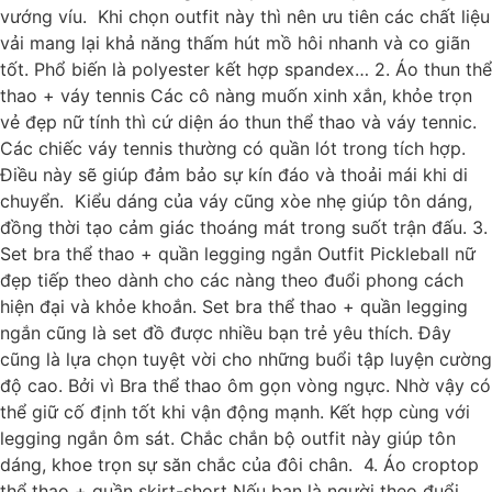
vướng víu. Khi chọn outfit này thì nên ưu tiên các chất liệu
vải mang lại khả năng thấm hút mồ hôi nhanh và co giãn
tốt. Phổ biến là polyester kết hợp spandex… 2. Áo thun thể
thao + váy tennis Các cô nàng muốn xinh xắn, khỏe trọn
vẻ đẹp nữ tính thì cứ diện áo thun thể thao và váy tennic.
Các chiếc váy tennis thường có quần lót trong tích hợp.
Điều này sẽ giúp đảm bảo sự kín đáo và thoải mái khi di
chuyển. Kiểu dáng của váy cũng xòe nhẹ giúp tôn dáng,
đồng thời tạo cảm giác thoáng mát trong suốt trận đấu. 3.
Set bra thể thao + quần legging ngắn Outfit Pickleball nữ
đẹp tiếp theo dành cho các nàng theo đuổi phong cách
hiện đại và khỏe khoắn. Set bra thể thao + quần legging
ngắn cũng là set đồ được nhiều bạn trẻ yêu thích. Đây
cũng là lựa chọn tuyệt vời cho những buổi tập luyện cường
độ cao. Bởi vì Bra thể thao ôm gọn vòng ngực. Nhờ vậy có
thể giữ cố định tốt khi vận động mạnh. Kết hợp cùng với
legging ngắn ôm sát. Chắc chắn bộ outfit này giúp tôn
dáng, khoe trọn sự săn chắc của đôi chân. 4. Áo croptop
thể thao + quần skirt-short Nếu bạn là người theo đuổi