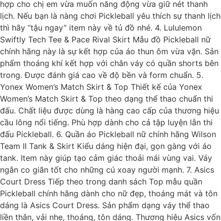
hợp cho chị em vừa muốn năng động vừa giữ nét thanh
lịch. Nếu bạn là nàng chơi Pickleball yêu thích sự thanh lịch
thì hãy “tậu ngay” item này về tủ đồ nhé. 4. Lululemon
Swiftly Tech Tee & Pace Rival Skirt Mẫu đồ Pickleball nữ
chính hãng này là sự kết hợp của áo thun ôm vừa vặn. Sản
phẩm thoáng khí kết hợp với chân váy có quần shorts bên
trong. Được đánh giá cao về độ bền và form chuẩn. 5.
Yonex Women’s Match Skirt & Top Thiết kế của Yonex
Women’s Match Skirt & Top theo dạng thể thao chuẩn thi
đấu. Chất liệu được dùng là hàng cao cấp của thương hiệu
cầu lông nổi tiếng. Phù hợp dành cho cả tập luyện lẫn thi
đấu Pickleball. 6. Quần áo Pickleball nữ chính hãng Wilson
Team II Tank & Skirt Kiểu dáng hiện đại, gọn gàng với áo
tank. Item này giúp tạo cảm giác thoải mái vùng vai. Váy
ngắn co giãn tốt cho những cú xoay người mạnh. 7. Asics
Court Dress Tiếp theo trong danh sách Top mẫu quần
Pickleball chính hãng dành cho nữ đẹp, thoáng mát và tôn
dáng là Asics Court Dress. Sản phẩm dạng váy thể thao
liền thân, vải nhẹ, thoáng, tôn dáng. Thương hiệu Asics vốn