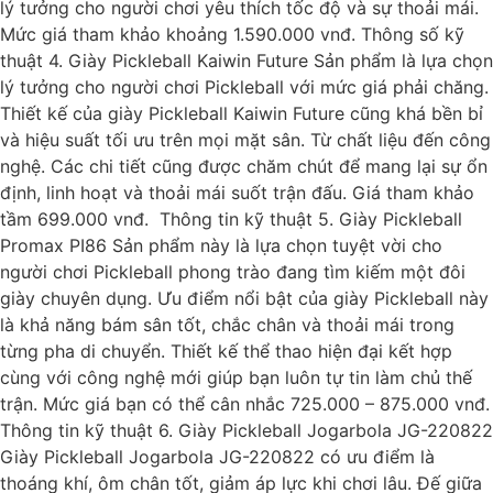
lý tưởng cho người chơi yêu thích tốc độ và sự thoải mái.
Mức giá tham khảo khoảng 1.590.000 vnđ. Thông số kỹ
thuật 4. Giày Pickleball Kaiwin Future Sản phẩm là lựa chọn
lý tưởng cho người chơi Pickleball với mức giá phải chăng.
Thiết kế của giày Pickleball Kaiwin Future cũng khá bền bỉ
và hiệu suất tối ưu trên mọi mặt sân. Từ chất liệu đến công
nghệ. Các chi tiết cũng được chăm chút để mang lại sự ổn
định, linh hoạt và thoải mái suốt trận đấu. Giá tham khảo
tầm 699.000 vnđ. Thông tin kỹ thuật 5. Giày Pickleball
Promax PI86 Sản phẩm này là lựa chọn tuyệt vời cho
người chơi Pickleball phong trào đang tìm kiếm một đôi
giày chuyên dụng. Ưu điểm nổi bật của giày Pickleball này
là khả năng bám sân tốt, chắc chân và thoải mái trong
từng pha di chuyển. Thiết kế thể thao hiện đại kết hợp
cùng với công nghệ mới giúp bạn luôn tự tin làm chủ thế
trận. Mức giá bạn có thể cân nhắc 725.000 – 875.000 vnđ.
Thông tin kỹ thuật 6. Giày Pickleball Jogarbola JG-220822
Giày Pickleball Jogarbola JG-220822 có ưu điểm là
thoáng khí, ôm chân tốt, giảm áp lực khi chơi lâu. Đế giữa