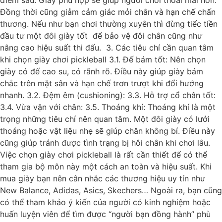
Đồng thời cũng giảm cảm giác mỏi chân và hạn chế chấn
thương. Nếu như bạn chơi thường xuyên thì đừng tiếc tiền
đầu tư một đôi giày tốt để bảo vệ đôi chân cũng như
nâng cao hiệu suất thi đấu. 3. Các tiêu chí cần quan tâm
khi chọn giày chơi pickleball 3.1. Đế bám tốt: Nên chọn
giày có đế cao su, có rãnh rõ. Điều này giúp giày bám
chắc trên mặt sân và hạn chế trơn trượt khi đổi hướng
nhanh. 3.2. Đệm êm (cushioning): 3.3. Hỗ trợ cổ chân tốt:
3.4. Vừa vặn với chân: 3.5. Thoáng khí: Thoáng khí là một
trọng những tiêu chí nên quan tâm. Một đôi giày có lưới
thoáng hoặc vật liệu nhẹ sẽ giúp chân không bí. Điều này
cũng giúp tránh được tình trạng bị hôi chân khi chơi lâu.
Việc chọn giày chơi pickleball là rất cần thiết để có thể
tham gia bộ môn này một cách an toàn và hiệu suất. Khi
mua giày bạn nên cân nhắc các thương hiệu uy tín như
New Balance, Adidas, Asics, Skechers… Ngoài ra, bạn cũng
có thể tham khảo ý kiến của người có kinh nghiệm hoặc
huấn luyện viên để tìm được “người bạn đồng hành” phù