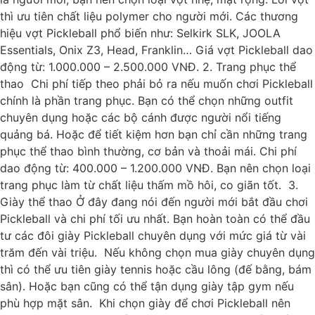
thì ưu tiên chất liệu polymer cho người mới. Các thương
hiệu vợt Pickleball phổ biến như: Selkirk SLK, JOOLA
Essentials, Onix Z3, Head, Franklin… Giá vợt Pickleball dao
động từ: 1.000.000 – 2.500.000 VNĐ. 2. Trang phục thể
thao Chi phí tiếp theo phải bỏ ra nếu muốn chơi Pickleball
chính là phần trang phục. Bạn có thể chọn những outfit
chuyên dụng hoặc các bộ cánh được người nổi tiếng
quảng bá. Hoặc để tiết kiệm hơn bạn chỉ cần những trang
phục thể thao bình thường, cơ bản và thoải mái. Chi phí
dao động từ: 400.000 – 1.200.000 VNĐ. Bạn nên chọn loại
trang phục làm từ chất liệu thấm mồ hôi, co giãn tốt. 3.
Giày thể thao Ở đây đang nói đến người mới bắt đầu chơi
Pickleball và chi phí tối ưu nhất. Bạn hoàn toàn có thể đầu
tư các đôi giày Pickleball chuyên dụng với mức giá từ vài
trăm đến vài triệu. Nếu không chọn mua giày chuyên dụng
thì có thể ưu tiên giày tennis hoặc cầu lông (đế bằng, bám
sân). Hoặc bạn cũng có thể tận dụng giày tập gym nếu
phù hợp mặt sân. Khi chọn giày để chơi Pickleball nên