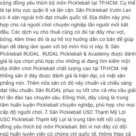
cộng đồng yêu thích bộ môn Pickleball tại TP.HCM. Cụ thể
là tại khu vực quận 6 và lân cận. Sân Pickleball Vườn Lan
có 4 sân ngoài trời đạt chuẩn quốc tế. Địa điểm này phù
hợp cho cả người chơi chuyên nghiệp lẫn người mới bắt
đầu. Các dịch vụ cho thuê cũng có đủ tại đây như vợt,
bóng. Kèm theo đó là sự hỗ trợ hướng dẫn cơ bản để giúp
bạn dễ dàng làm quen với bộ môn thú vị này. 6. Sân
Pickleball RUDAL RUDAL Pickleball & Academy được đánh
giá là lựa chọn phù hợp cho những ai đang tìm kiếm một
địa điểm chơi Pickleball chất lượng cao tại TP.HCM. Hệ
thống sân ở đây được đánh giá là hiện đại, có mặt sân
phẳng mịn. Thêm nữa sân có độ nảy chuẩn và chiếu sáng
đạt tiêu chuẩn. Sân RUDAL phục vụ tốt cho cả nhu cầu giải
trí lẫn đào tạo chuyên sâu. Đồng thời, đây cũng là trung
tâm huấn luyện Pickleball chuyên nghiệp, phù hợp cho mọi
cấp độ người chơi. 7. Sân Pickleball USC Thạnh Mỹ Lợi
USC Pickleball Thạnh Mỹ Lợi là trung tâm kết nối cộng
đồng yêu thích bộ môn Pickleball. Bởi vì nơi đây có đội
ngũ huấn luyện viên có chứng chỉ quốc tế, thông thạo cả