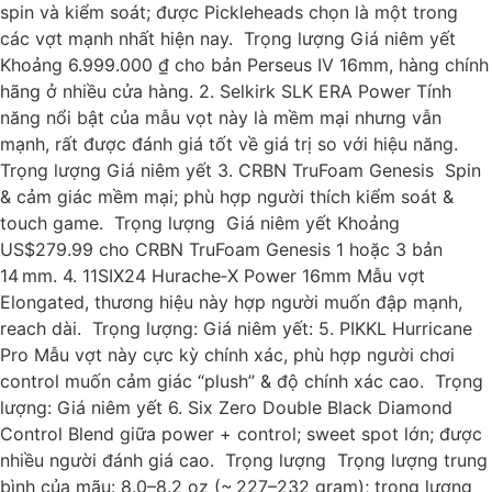
spin và kiểm soát; được Pickleheads chọn là một trong
các vợt mạnh nhất hiện nay. Trọng lượng Giá niêm yết
Khoảng 6.999.000 ₫ cho bản Perseus IV 16mm, hàng chính
hãng ở nhiều cửa hàng. 2. Selkirk SLK ERA Power Tính
năng nổi bật của mẫu vọt này là mềm mại nhưng vẫn
mạnh, rất được đánh giá tốt về giá trị so với hiệu năng.
Trọng lượng Giá niêm yết 3. CRBN TruFoam Genesis Spin
& cảm giác mềm mại; phù hợp người thích kiểm soát &
touch game. Trọng lượng Giá niêm yết Khoảng
US$279.99 cho CRBN TruFoam Genesis 1 hoặc 3 bản
14 mm. 4. 11SIX24 Hurache‑X Power 16mm Mẫu vợt
Elongated, thương hiệu này hợp người muốn đập mạnh,
reach dài. Trọng lượng: Giá niêm yết: 5. PIKKL Hurricane
Pro Mẫu vợt này cực kỳ chính xác, phù hợp người chơi
control muốn cảm giác “plush” & độ chính xác cao. Trọng
lượng: Giá niêm yết 6. Six Zero Double Black Diamond
Control Blend giữa power + control; sweet spot lớn; được
nhiều người đánh giá cao. Trọng lượng Trọng lượng trung
bình của mãu: 8.0–8.2 oz (~ 227–232 gram); trọng lượng