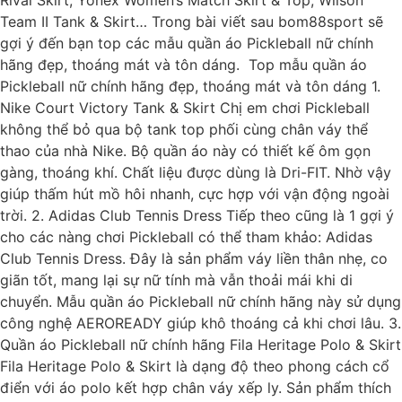
Team II Tank & Skirt… Trong bài viết sau bom88sport sẽ
gợi ý đến bạn top các mẫu quần áo Pickleball nữ chính
hãng đẹp, thoáng mát và tôn dáng. Top mẫu quần áo
Pickleball nữ chính hãng đẹp, thoáng mát và tôn dáng 1.
Nike Court Victory Tank & Skirt Chị em chơi Pickleball
không thể bỏ qua bộ tank top phối cùng chân váy thể
thao của nhà Nike. Bộ quần áo này có thiết kế ôm gọn
gàng, thoáng khí. Chất liệu được dùng là Dri-FIT. Nhờ vậy
giúp thấm hút mồ hôi nhanh, cực hợp với vận động ngoài
trời. 2. Adidas Club Tennis Dress Tiếp theo cũng là 1 gợi ý
cho các nàng chơi Pickleball có thể tham khảo: Adidas
Club Tennis Dress. Đây là sản phẩm váy liền thân nhẹ, co
giãn tốt, mang lại sự nữ tính mà vẫn thoải mái khi di
chuyển. Mẫu quần áo Pickleball nữ chính hãng này sử dụng
công nghệ AEROREADY giúp khô thoáng cả khi chơi lâu. 3.
Quần áo Pickleball nữ chính hãng Fila Heritage Polo & Skirt
Fila Heritage Polo & Skirt là dạng độ theo phong cách cổ
điển với áo polo kết hợp chân váy xếp ly. Sản phẩm thích