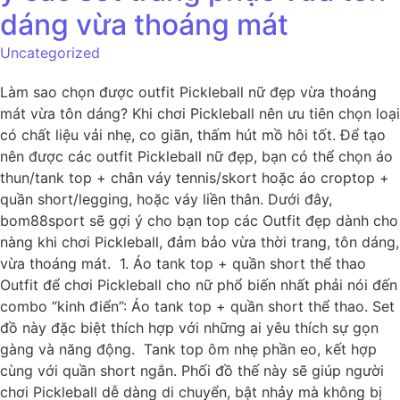
dáng vừa thoáng mát
Uncategorized
Làm sao chọn được outfit Pickleball nữ đẹp vừa thoáng
mát vừa tôn dáng? Khi chơi Pickleball nên ưu tiên chọn loại
có chất liệu vải nhẹ, co giãn, thấm hút mồ hôi tốt. Để tạo
nên được các outfit Pickleball nữ đẹp, bạn có thể chọn áo
thun/tank top + chân váy tennis/skort hoặc áo croptop +
quần short/legging, hoặc váy liền thân. Dưới đây,
bom88sport sẽ gợi ý cho bạn top các Outfit đẹp dành cho
nàng khi chơi Pickleball, đảm bảo vừa thời trang, tôn dáng,
vừa thoáng mát. 1. Áo tank top + quần short thể thao
Outfit để chơi Pickleball cho nữ phổ biến nhất phải nói đến
combo “kinh điển”: Áo tank top + quần short thể thao. Set
đồ này đặc biệt thích hợp với những ai yêu thích sự gọn
gàng và năng động. Tank top ôm nhẹ phần eo, kết hợp
cùng với quần short ngắn. Phối đồ thế này sẽ giúp người
chơi Pickleball dễ dàng di chuyển, bật nhảy mà không bị