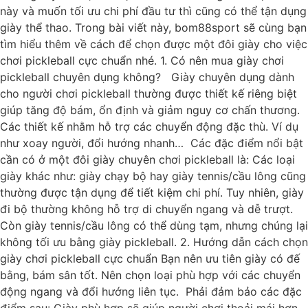
này và muốn tối ưu chi phí đầu tư thì cũng có thể tận dụng
giày thể thao. Trong bài viết này, bom88sport sẽ cùng bạn
tìm hiểu thêm về cách để chọn được một đôi giày cho việc
chơi pickleball cực chuẩn nhé. 1. Có nên mua giày chơi
pickleball chuyên dụng không? Giày chuyên dụng dành
cho người chơi pickleball thường được thiết kế riêng biệt
giúp tăng độ bám, ổn định và giảm nguy cơ chấn thương.
Các thiết kế nhằm hỗ trợ các chuyển động đặc thù. Ví dụ
như xoay người, đổi hướng nhanh… Các đặc điểm nổi bật
cần có ở một đôi giày chuyên chơi pickleball là: Các loại
giày khác như: giày chạy bộ hay giày tennis/cầu lông cũng
thường được tận dụng để tiết kiệm chi phí. Tuy nhiên, giày
đi bộ thường không hỗ trợ di chuyển ngang và dễ trượt.
Còn giày tennis/cầu lông có thể dùng tạm, nhưng chúng lại
không tối ưu bằng giày pickleball. 2. Hướng dẫn cách chọn
giày chơi pickleball cực chuẩn Bạn nên ưu tiên giày có đế
bằng, bám sân tốt. Nên chọn loại phù hợp với các chuyển
động ngang và đổi hướng liên tục. Phải đảm bảo các đặc
điểm sau: Giày phù hợp sẽ giúp người chơi thoải mái hơn.