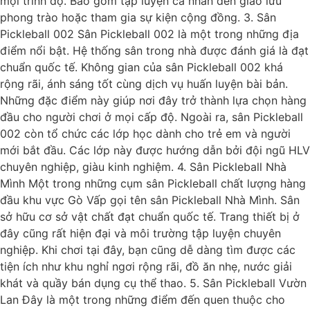
mọi trình độ. Bao gồm tập luyện cá nhân đến giao lưu
phong trào hoặc tham gia sự kiện cộng đồng. 3. Sân
Pickleball 002 Sân Pickleball 002 là một trong những địa
điểm nổi bật. Hệ thống sân trong nhà được đánh giá là đạt
chuẩn quốc tế. Không gian của sân Pickleball 002 khá
rộng rãi, ánh sáng tốt cùng dịch vụ huấn luyện bài bản.
Những đặc điểm này giúp nơi đây trở thành lựa chọn hàng
đầu cho người chơi ở mọi cấp độ. Ngoài ra, sân Pickleball
002 còn tổ chức các lớp học dành cho trẻ em và người
mới bắt đầu. Các lớp này được hướng dẫn bởi đội ngũ HLV
chuyên nghiệp, giàu kinh nghiệm. 4. Sân Pickleball Nhà
Mình Một trong những cụm sân Pickleball chất lượng hàng
đầu khu vực Gò Vấp gọi tên sân Pickleball Nhà Mình. Sân
sở hữu cơ sở vật chất đạt chuẩn quốc tế. Trang thiết bị ở
đây cũng rất hiện đại và môi trường tập luyện chuyên
nghiệp. Khi chơi tại đây, bạn cũng dễ dàng tìm được các
tiện ích như khu nghỉ ngơi rộng rãi, đồ ăn nhẹ, nước giải
khát và quầy bán dụng cụ thể thao. 5. Sân Pickleball Vườn
Lan Đây là một trong những điểm đến quen thuộc cho