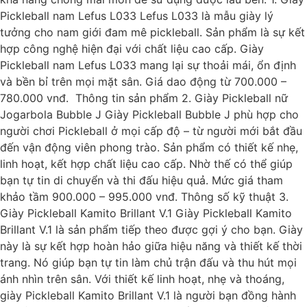
Pickleball nam Lefus L033 Lefus L033 là mẫu giày lý
tưởng cho nam giới đam mê pickleball. Sản phẩm là sự kết
hợp công nghệ hiện đại với chất liệu cao cấp. Giày
Pickleball nam Lefus L033 mang lại sự thoải mái, ổn định
và bền bỉ trên mọi mặt sân. Giá dao động từ 700.000 –
780.000 vnđ. Thông tin sản phẩm 2. Giày Pickleball nữ
Jogarbola Bubble J Giày Pickleball Bubble J phù hợp cho
người chơi Pickleball ở mọi cấp độ – từ người mới bắt đầu
đến vận động viên phong trào. Sản phẩm có thiết kế nhẹ,
linh hoạt, kết hợp chất liệu cao cấp. Nhờ thế có thể giúp
bạn tự tin di chuyển và thi đấu hiệu quả. Mức giá tham
khảo tầm 900.000 – 995.000 vnđ. Thông số kỹ thuật 3.
Giày Pickleball Kamito Brillant V.1 Giày Pickleball Kamito
Brillant V.1 là sản phẩm tiếp theo được gợi ý cho bạn. Giày
này là sự kết hợp hoàn hảo giữa hiệu năng và thiết kế thời
trang. Nó giúp bạn tự tin làm chủ trận đấu và thu hút mọi
ánh nhìn trên sân. Với thiết kế linh hoạt, nhẹ và thoáng,
giày Pickleball Kamito Brillant V.1 là người bạn đồng hành