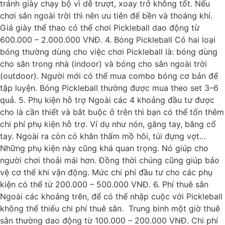
tránh giày chạy bộ vì dễ trượt, xoay trở không tốt. Nếu
chơi sân ngoài trời thì nên ưu tiên đế bền và thoáng khí.
Giá giày thể thao có thể chơi Pickleball dao động từ
600.000 – 2.000.000 VNĐ. 4. Bóng Pickleball Có hai loại
bóng thường dùng cho việc chơi Pickleball là: bóng dùng
cho sân trong nhà (indoor) và bóng cho sân ngoài trời
(outdoor). Người mới có thể mua combo bóng cơ bản để
tập luyện. Bóng Pickleball thường được mua theo set 3–6
quả. 5. Phụ kiện hỗ trợ Ngoài các 4 khoảng đầu tư được
cho là cần thiết và bắt buộc ở trên thì bạn có thể tốn thêm
chi phí phụ kiện hỗ trợ. Ví dụ như nón, găng tay, băng cổ
tay. Ngoài ra còn có khăn thấm mồ hôi, túi đựng vợt…
Những phụ kiện này cũng khá quan trọng. Nó giúp cho
người chơi thoải mái hơn. Đồng thời chúng cũng giúp bảo
vệ cơ thể khi vận động. Mức chi phí đầu tư cho các phụ
kiện có thể từ 200.000 – 500.000 VNĐ. 6. Phí thuê sân
Ngoài các khoảng trên, để có thể nhập cuộc với Pickleball
không thể thiếu chi phí thuê sân. Trung bình một giờ thuê
sân thường dao động từ 100.000 – 200.000 VNĐ. Chi phí