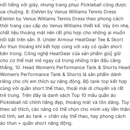
nổi tiếng với giày, nhưng trang phục Pickleball cũng được
ưa chuộng. 8. EleVen by Venus Williams Tennis Dress
EleVen by Venus Williams Tennis Dress theo phong cách
thời trang cao cấp do Venus Williams thiết kế. Váy ôm nhẹ,
chất liệu thoáng mát nên rất phù hợp cho những ai muốn
nổi bật trên sân. 9. Under Armour HeatGear Tee & Skort
Áo thun thoáng khí kết hợp cùng với váy có quần short
bên trong. Công nghệ HeatGear của sản phẩm giú[ giữ
cho cơ thể mát mẻ ngay cả trong những trận đấu căng
thẳng. 10. Head Women’s Performance Tank & Shorts Head
Women’s Performance Tank & Shorts là sản phẩm dành
riêng cho chị em thích sự năng động. Bộ tank top kết hợp
cùng với quần short thể thao, thoải mái di chuyển và rất
trẻ trung. Trên đây là danh sách Top 10 mẫu quần áo
Pickleball nữ chính hãng đẹp, thoáng mát và tôn dáng. Tùy
theo sở thích, các nàng có thể chọn cho mình váy liền thân
nữ tính, set áo tank + chân váy thể thao, hay phong cách
áo thun + quần short năng động.