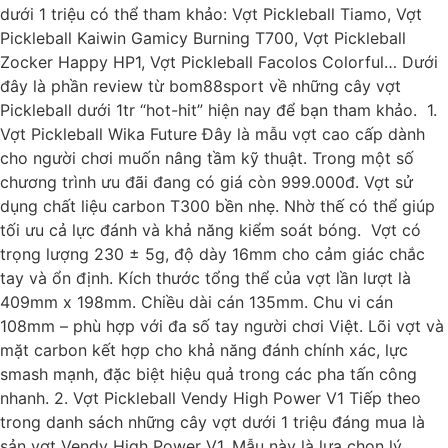
dưới 1 triệu có thể tham khảo: Vợt Pickleball Tiamo, Vợt
Pickleball Kaiwin Gamicy Burning T700, Vợt Pickleball
Zocker Happy HP1, Vợt Pickleball Facolos Colorful… Dưới
đây là phần review từ bom88sport về những cây vợt
Pickleball dưới 1tr “hot-hit” hiện nay để bạn tham khảo. 1.
Vợt Pickleball Wika Future Đây là mẫu vợt cao cấp dành
cho người chơi muốn nâng tầm kỹ thuật. Trong một số
chương trình ưu đãi đang có giá còn 999.000đ. Vợt sử
dụng chất liệu carbon T300 bền nhẹ. Nhờ thế có thể giúp
tối ưu cả lực đánh và khả năng kiểm soát bóng. Vợt có
trọng lượng 230 ± 5g, độ dày 16mm cho cảm giác chắc
tay và ổn định. Kích thước tổng thể của vợt lần lượt là
409mm x 198mm. Chiều dài cán 135mm. Chu vi cán
108mm – phù hợp với đa số tay người chơi Việt. Lõi vợt và
mặt carbon kết hợp cho khả năng đánh chính xác, lực
smash mạnh, đặc biệt hiệu quả trong các pha tấn công
nhanh. 2. Vợt Pickleball Vendy High Power V1 Tiếp theo
trong danh sách những cây vợt dưới 1 triệu đáng mua là
sản vợt Vendy High Power V1. Mẫu này là lựa chọn lý