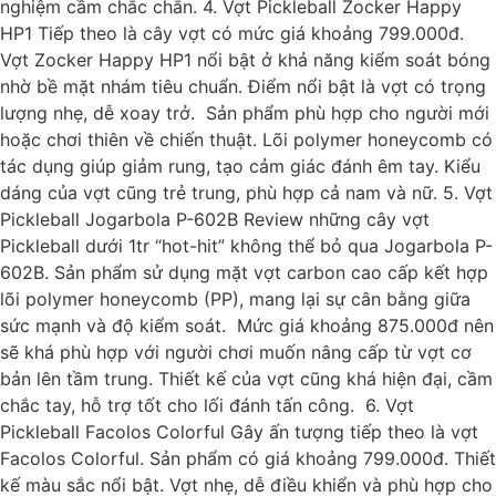
nghiệm cầm chắc chắn. 4. Vợt Pickleball Zocker Happy
HP1 Tiếp theo là cây vợt có mức giá khoảng 799.000đ.
Vợt Zocker Happy HP1 nổi bật ở khả năng kiểm soát bóng
nhờ bề mặt nhám tiêu chuẩn. Điểm nổi bật là vợt có trọng
lượng nhẹ, dễ xoay trở. Sản phẩm phù hợp cho người mới
hoặc chơi thiên về chiến thuật. Lõi polymer honeycomb có
tác dụng giúp giảm rung, tạo cảm giác đánh êm tay. Kiểu
dáng của vợt cũng trẻ trung, phù hợp cả nam và nữ. 5. Vợt
Pickleball Jogarbola P-602B Review những cây vợt
Pickleball dưới 1tr “hot-hit” không thể bỏ qua Jogarbola P-
602B. Sản phẩm sử dụng mặt vợt carbon cao cấp kết hợp
lõi polymer honeycomb (PP), mang lại sự cân bằng giữa
sức mạnh và độ kiểm soát. Mức giá khoảng 875.000đ nên
sẽ khá phù hợp với người chơi muốn nâng cấp từ vợt cơ
bản lên tầm trung. Thiết kế của vợt cũng khá hiện đại, cầm
chắc tay, hỗ trợ tốt cho lối đánh tấn công. 6. Vợt
Pickleball Facolos Colorful Gây ấn tượng tiếp theo là vợt
Facolos Colorful. Sản phẩm có giá khoảng 799.000đ. Thiết
kế màu sắc nổi bật. Vợt nhẹ, dễ điều khiển và phù hợp cho