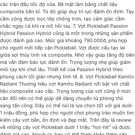
các trận đấu tốc độ vừa. Bề mặt làm bằng chất liệu
composite bền bỉ. Từ đó giúp duy trì lực đánh ổn định. Tay
cầm cũng được bọc lớp chống trơn, tạo cảm giác cầm
chắc ngay cả khi ra mồ hôi tay. 7. Vợt Pickleball Passion
Hybrid Passion Hybrid cũng là một trong những sản phẩm
được đánh giá cao. Mức giá khoảng 790.000đ, phù hợp
cho người mới tiếp cận Pickleball. Vợt được cấu tạo lai
giữa sợi thủy tinh và composite. Nhờ vậy giúp tăng độ bền
mà vẫn đảm bảo lực đánh ổn. Trọng lượng nhẹ giúp giảm
mỏi tay khi chơi lâu. Thiết kế của Passion Hybrid theo
phong cách tối giản nhưng tinh tế. 8. Vợt Pickleball Kamito
Radiant Thương hiệu vợt Kamito Radiant nổi bật với chất
liệu composite cao cấp. Trọng lượng của vợt cũng ở mức
cân đối nên có thể giúp dễ dàng chuyển từ phòng thủ
sang tấn công. Đây có thể nói là lựa chọn tốt với giá dưới
1 triệu đồng, phù hợp cho người chơi phong trào muốn tìm
kiếm cây vợt bền, ổn định và đẹp mắt. Trên đây là review
về những cây vợt Pickleball dưới 1 triệu “hot-hit” và được
đánh giá cao. Ngoài ra, bạn có thể tham khảo thêm sản