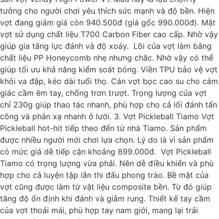
tưởng cho người chơi yêu thích sức mạnh và độ bền. Hiện
vợt đang giảm giá còn 940.500đ (giá gốc 990.000đ). Mặt
vợt sử dụng chất liệu T700 Carbon Fiber cao cấp. Nhờ vậy
giúp gia tăng lực đánh và độ xoáy. Lõi của vợt làm bằng
chất liệu PP Honeycomb nhẹ nhưng chắc. Nhờ vậy có thể
giúp tối ưu khả năng kiểm soát bóng. Viền TPU bảo vệ vợt
khỏi va đập, kéo dài tuổi thọ. Cán vợt bọc cao su cho cảm
giác cầm êm tay, chống trơn trượt. Trọng lượng của vợt
chỉ 230g giúp thao tác nhanh, phù hợp cho cả lối đánh tấn
công và phản xạ nhanh ở lưới. 3. Vợt Pickleball Tiamo Vợt
Pickleball hot-hit tiếp theo đến từ nhà Tiamo. Sản phẩm
được nhiều người mới chơi lựa chọn. Lý do là vì sản phẩm
có mức giá dễ tiếp cận khoảng 899.000đ. Vợt Pickleball
Tiamo có trọng lượng vừa phải. Nên dễ điều khiển và phù
hợp cho cả luyện tập lẫn thi đấu phong trào. Bề mặt của
vợt cũng được làm từ vật liệu composite bền. Từ đó giúp
tăng độ ổn định khi đánh và giảm rung. Thiết kế tay cầm
của vợt thoải mái, phù hợp tay nam giới, mang lại trải