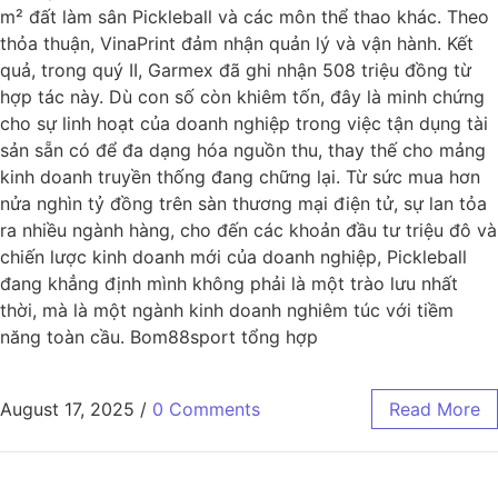
m² đất làm sân Pickleball và các môn thể thao khác. Theo
thỏa thuận, VinaPrint đảm nhận quản lý và vận hành. Kết
quả, trong quý II, Garmex đã ghi nhận 508 triệu đồng từ
hợp tác này. Dù con số còn khiêm tốn, đây là minh chứng
cho sự linh hoạt của doanh nghiệp trong việc tận dụng tài
sản sẵn có để đa dạng hóa nguồn thu, thay thế cho mảng
kinh doanh truyền thống đang chững lại. Từ sức mua hơn
nửa nghìn tỷ đồng trên sàn thương mại điện tử, sự lan tỏa
ra nhiều ngành hàng, cho đến các khoản đầu tư triệu đô và
chiến lược kinh doanh mới của doanh nghiệp, Pickleball
đang khẳng định mình không phải là một trào lưu nhất
thời, mà là một ngành kinh doanh nghiêm túc với tiềm
năng toàn cầu. Bom88sport tổng hợp
August 17, 2025
/
0 Comments
Read More