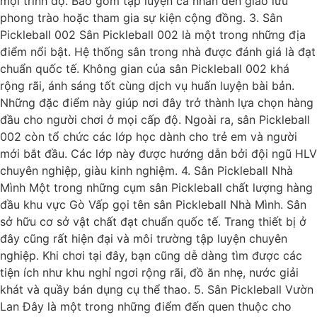
mọi trình độ. Bao gồm tập luyện cá nhân đến giao lưu
phong trào hoặc tham gia sự kiện cộng đồng. 3. Sân
Pickleball 002 Sân Pickleball 002 là một trong những địa
điểm nổi bật. Hệ thống sân trong nhà được đánh giá là đạt
chuẩn quốc tế. Không gian của sân Pickleball 002 khá
rộng rãi, ánh sáng tốt cùng dịch vụ huấn luyện bài bản.
Những đặc điểm này giúp nơi đây trở thành lựa chọn hàng
đầu cho người chơi ở mọi cấp độ. Ngoài ra, sân Pickleball
002 còn tổ chức các lớp học dành cho trẻ em và người
mới bắt đầu. Các lớp này được hướng dẫn bởi đội ngũ HLV
chuyên nghiệp, giàu kinh nghiệm. 4. Sân Pickleball Nhà
Mình Một trong những cụm sân Pickleball chất lượng hàng
đầu khu vực Gò Vấp gọi tên sân Pickleball Nhà Mình. Sân
sở hữu cơ sở vật chất đạt chuẩn quốc tế. Trang thiết bị ở
đây cũng rất hiện đại và môi trường tập luyện chuyên
nghiệp. Khi chơi tại đây, bạn cũng dễ dàng tìm được các
tiện ích như khu nghỉ ngơi rộng rãi, đồ ăn nhẹ, nước giải
khát và quầy bán dụng cụ thể thao. 5. Sân Pickleball Vườn
Lan Đây là một trong những điểm đến quen thuộc cho