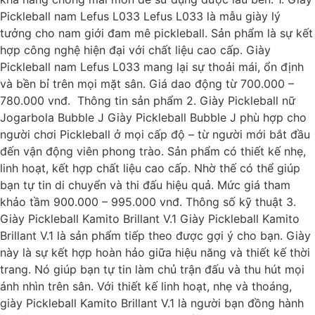
Pickleball nam Lefus L033 Lefus L033 là mẫu giày lý
tưởng cho nam giới đam mê pickleball. Sản phẩm là sự kết
hợp công nghệ hiện đại với chất liệu cao cấp. Giày
Pickleball nam Lefus L033 mang lại sự thoải mái, ổn định
và bền bỉ trên mọi mặt sân. Giá dao động từ 700.000 –
780.000 vnđ. Thông tin sản phẩm 2. Giày Pickleball nữ
Jogarbola Bubble J Giày Pickleball Bubble J phù hợp cho
người chơi Pickleball ở mọi cấp độ – từ người mới bắt đầu
đến vận động viên phong trào. Sản phẩm có thiết kế nhẹ,
linh hoạt, kết hợp chất liệu cao cấp. Nhờ thế có thể giúp
bạn tự tin di chuyển và thi đấu hiệu quả. Mức giá tham
khảo tầm 900.000 – 995.000 vnđ. Thông số kỹ thuật 3.
Giày Pickleball Kamito Brillant V.1 Giày Pickleball Kamito
Brillant V.1 là sản phẩm tiếp theo được gợi ý cho bạn. Giày
này là sự kết hợp hoàn hảo giữa hiệu năng và thiết kế thời
trang. Nó giúp bạn tự tin làm chủ trận đấu và thu hút mọi
ánh nhìn trên sân. Với thiết kế linh hoạt, nhẹ và thoáng,
giày Pickleball Kamito Brillant V.1 là người bạn đồng hành