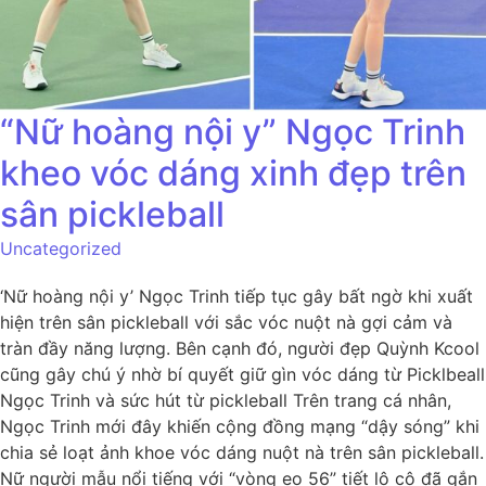
“Nữ hoàng nội y” Ngọc Trinh
kheo vóc dáng xinh đẹp trên
sân pickleball
Uncategorized
‘Nữ hoàng nội y’ Ngọc Trinh tiếp tục gây bất ngờ khi xuất
hiện trên sân pickleball với sắc vóc nuột nà gợi cảm và
tràn đầy năng lượng. Bên cạnh đó, người đẹp Quỳnh Kcool
cũng gây chú ý nhờ bí quyết giữ gìn vóc dáng từ Picklbeall
Ngọc Trinh và sức hút từ pickleball Trên trang cá nhân,
Ngọc Trinh mới đây khiến cộng đồng mạng “dậy sóng” khi
chia sẻ loạt ảnh khoe vóc dáng nuột nà trên sân pickleball.
Nữ người mẫu nổi tiếng với “vòng eo 56” tiết lộ cô đã gắn