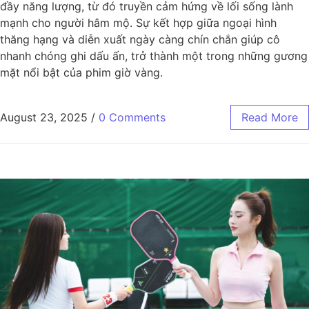
đầy năng lượng, từ đó truyền cảm hứng về lối sống lành
mạnh cho người hâm mộ. Sự kết hợp giữa ngoại hình
thăng hạng và diễn xuất ngày càng chín chắn giúp cô
nhanh chóng ghi dấu ấn, trở thành một trong những gương
mặt nổi bật của phim giờ vàng.
August 23, 2025
/
0 Comments
Read More