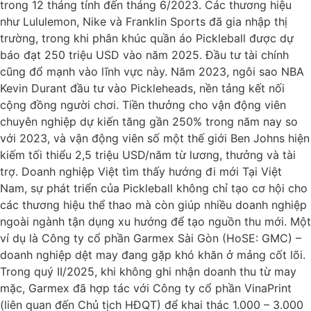
trong 12 tháng tính đến tháng 6/2023. Các thương hiệu
như Lululemon, Nike và Franklin Sports đã gia nhập thị
trường, trong khi phân khúc quần áo Pickleball được dự
báo đạt 250 triệu USD vào năm 2025. Đầu tư tài chính
cũng đổ mạnh vào lĩnh vực này. Năm 2023, ngôi sao NBA
Kevin Durant đầu tư vào Pickleheads, nền tảng kết nối
cộng đồng người chơi. Tiền thưởng cho vận động viên
chuyên nghiệp dự kiến tăng gần 250% trong năm nay so
với 2023, và vận động viên số một thế giới Ben Johns hiện
kiếm tối thiểu 2,5 triệu USD/năm từ lương, thưởng và tài
trợ. Doanh nghiệp Việt tìm thấy hướng đi mới Tại Việt
Nam, sự phát triển của Pickleball không chỉ tạo cơ hội cho
các thương hiệu thể thao mà còn giúp nhiều doanh nghiệp
ngoài ngành tận dụng xu hướng để tạo nguồn thu mới. Một
ví dụ là Công ty cổ phần Garmex Sài Gòn (HoSE: GMC) –
doanh nghiệp dệt may đang gặp khó khăn ở mảng cốt lõi.
Trong quý II/2025, khi không ghi nhận doanh thu từ may
mặc, Garmex đã hợp tác với Công ty cổ phần VinaPrint
(liên quan đến Chủ tịch HĐQT) để khai thác 1.000 – 3.000