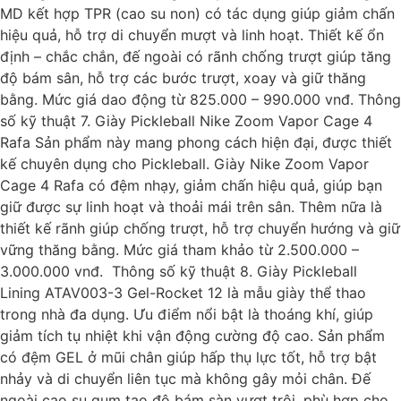
MD kết hợp TPR (cao su non) có tác dụng giúp giảm chấn
hiệu quả, hỗ trợ di chuyển mượt và linh hoạt. Thiết kế ổn
định – chắc chắn, đế ngoài có rãnh chống trượt giúp tăng
độ bám sân, hỗ trợ các bước trượt, xoay và giữ thăng
bằng. Mức giá dao động từ 825.000 – 990.000 vnđ. Thông
số kỹ thuật 7. Giày Pickleball Nike Zoom Vapor Cage 4
Rafa Sản phẩm này mang phong cách hiện đại, được thiết
kế chuyên dụng cho Pickleball. Giày Nike Zoom Vapor
Cage 4 Rafa có đệm nhạy, giảm chấn hiệu quả, giúp bạn
giữ được sự linh hoạt và thoải mái trên sân. Thêm nữa là
thiết kế rãnh giúp chống trượt, hỗ trợ chuyển hướng và giữ
vững thăng bằng. Mức giá tham khảo từ 2.500.000 –
3.000.000 vnđ. Thông số kỹ thuật 8. Giày Pickleball
Lining ATAV003-3 Gel-Rocket 12 là mẫu giày thể thao
trong nhà đa dụng. Ưu điểm nổi bật là thoáng khí, giúp
giảm tích tụ nhiệt khi vận động cường độ cao. Sản phẩm
có đệm GEL ở mũi chân giúp hấp thụ lực tốt, hỗ trợ bật
nhảy và di chuyển liên tục mà không gây mỏi chân. Đế
ngoài cao su gum tạo độ bám sàn vượt trội, phù hợp cho