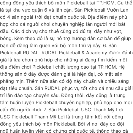
cộng đồng yêu thích bộ môn Pickleball tại TP.HCM. Cụ thể
là tại khu vực quận 6 và lân cận. Sân Pickleball Vườn Lan
có 4 sân ngoài trời đạt chuẩn quốc tế. Địa điểm này phù
hợp cho cả người chơi chuyên nghiệp lẫn người mới bắt
đầu. Các dịch vụ cho thuê cũng có đủ tại đây như vợt,
bóng. Kèm theo đó là sự hỗ trợ hướng dẫn cơ bản để giúp
bạn dễ dàng làm quen với bộ môn thú vị này. 6. Sân
Pickleball RUDAL RUDAL Pickleball & Academy được đánh
giá là lựa chọn phù hợp cho những ai đang tìm kiếm một
địa điểm chơi Pickleball chất lượng cao tại TP.HCM. Hệ
thống sân ở đây được đánh giá là hiện đại, có mặt sân
phẳng mịn. Thêm nữa sân có độ nảy chuẩn và chiếu sáng
đạt tiêu chuẩn. Sân RUDAL phục vụ tốt cho cả nhu cầu giải
trí lẫn đào tạo chuyên sâu. Đồng thời, đây cũng là trung
tâm huấn luyện Pickleball chuyên nghiệp, phù hợp cho mọi
cấp độ người chơi. 7. Sân Pickleball USC Thạnh Mỹ Lợi
USC Pickleball Thạnh Mỹ Lợi là trung tâm kết nối cộng
đồng yêu thích bộ môn Pickleball. Bởi vì nơi đây có đội
ngũ huấn luyện viên có chứng chỉ quốc tế, thông thạo cả