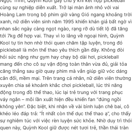
Ngọc Trinh, Quỳnh Kool gây chú ý khi kết hợp pickleball
cùng sự nghiệp diễn xuất. Trở lại màn ảnh nhỏ với vai
Hoàng Lam trong bộ phim giờ vàng Gió ngang khoảng trời
xanh, nữ diễn viên sinh năm 1995 khiến khán giả bất ngờ vì
nhan sắc ngày càng ngọt ngào, rạng rỡ dù tiết lộ đã tăng
tới 7kg để hợp vai. Thay vì lo lắng về ngoại hình, Quỳnh
Kool tự tin hơn nhờ thói quen chăm tập luyện, trong đó
pickleball là môn thể thao yêu thích gần đây. Không đòi
hỏi sức nặng như gym hay chạy bộ dài hơi, pickleball
mang đến cho cô sự vận động toàn thân vừa đủ, giải tỏa
căng thẳng sau giờ quay phim mà vẫn giúp giữ vóc dáng
cân đối, mềm mại. Trên trang cá nhân, nữ diễn viên thường
xuyên chia sẻ khoảnh khắc chơi pickleball, lúc thì năng
động trong đồ thể thao, lúc lại trẻ trung với trang phục
váy ngắn – mỗi lần xuất hiện đều khiến fan “đứng ngồi
không yên”. Đặc biệt, khi nhận về vài bình luận chê bai, cô
khéo léo đáp trả: “Ít nhất còn thể dục thể thao ạ”, cho thấy
sự nghiêm túc với việc rèn luyện sức khỏe. Nhờ duy trì thói
quen này, Quỳnh Kool giữ được nét tươi trẻ, thần thái tràn