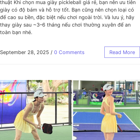
thuật Khi chọn mua giày pickleball giá rẻ, bạn nên ưu tiên
giày có độ bám và hỗ trợ tốt. Bạn cũng nên chọn loại có
đế cao su bền, đặc biệt nếu chơi ngoài trời. Và lưu ý, hãy
thay giày sau ~3–6 tháng nếu chơi thường xuyên để an
toàn bạn nhé.
September 28, 2025
/
0 Comments
Read More