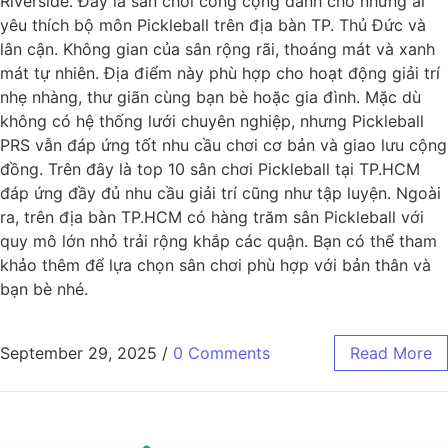
Riverside. Đây là sân chơi công cộng dành cho những ai
yêu thích bộ môn Pickleball trên địa bàn TP. Thủ Đức và
lân cận. Không gian của sân rộng rãi, thoáng mát và xanh
mát tự nhiên. Địa điểm này phù hợp cho hoạt động giải trí
nhẹ nhàng, thư giãn cùng bạn bè hoặc gia đình. Mặc dù
không có hệ thống lưới chuyên nghiệp, nhưng Pickleball
PRS vẫn đáp ứng tốt nhu cầu chơi cơ bản và giao lưu cộng
đồng. Trên đây là top 10 sân chơi Pickleball tại TP.HCM
đáp ứng đầy đủ nhu cầu giải trí cũng như tập luyện. Ngoài
ra, trên địa bàn TP.HCM có hàng trăm sân Pickleball với
quy mô lớn nhỏ trải rộng khắp các quận. Bạn có thể tham
khảo thêm để lựa chọn sân chơi phù hợp với bản thân và
bạn bè nhé.
September 29, 2025
/
0 Comments
Read More