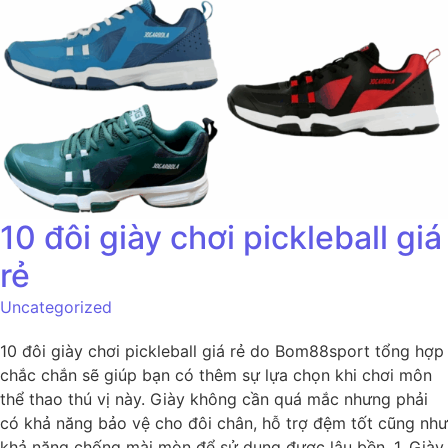
10 đôi giày chơi pickleball giá
rẻ
Uncategorized
10 đôi giày chơi pickleball giá rẻ do Bom88sport tổng hợp
chắc chắn sẽ giúp bạn có thêm sự lựa chọn khi chơi môn
thể thao thú vị này. Giày không cần quá mắc nhưng phải
có khả năng bảo vệ cho đôi chân, hỗ trợ đệm tốt cũng như
khả năng chống mài mòn để sử dụng được lâu bền. 1. Giày