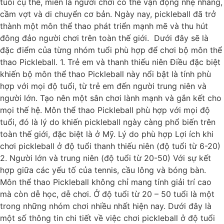
tuổi cụ thể, miễn là người chơi có thể vận động nhẹ nhàng,
cầm vợt và di chuyển cơ bản. Ngày nay, pickleball đã trở
thành một môn thể thao phát triển mạnh mẽ và thu hút
đông đảo người chơi trên toàn thế giới. Dưới đây sẽ là
đặc điểm của từng nhóm tuổi phù hợp để chơi bộ môn thể
thao Pickleball. 1. Trẻ em và thanh thiếu niên Điều đặc biệt
khiến bộ môn thể thao Pickleball này nổi bật là tính phù
hợp với mọi độ tuổi, từ trẻ em đến người trung niên và
người lớn. Tạo nên một sân chơi lành mạnh và gắn kết cho
mọi thế hệ. Môn thể thao Pickleball phù hợp với mọi độ
tuổi, đó là lý do khiến pickleball ngày càng phổ biến trên
toàn thế giới, đặc biệt là ở Mỹ. Lý do phù hợp Lợi ích khi
chơi pickleball ở độ tuổi thanh thiếu niên (độ tuổi từ 6-20)
2. Người lớn và trung niên (độ tuổi từ 20-50) Với sự kết
hợp giữa các yếu tố của tennis, cầu lông và bóng bàn.
Môn thể thao Pickleball không chỉ mang tính giải trí cao
mà còn dễ học, dễ chơi. Ở độ tuổi từ 20 – 50 tuổi là một
trong những nhóm chơi nhiều nhất hiện nay. Dưới đây là
một số thông tin chi tiết về việc chơi pickleball ở độ tuổi