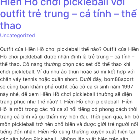
Hiền Hồ chơi pickleball với
outfit trẻ trung – cá tính – thể
thao
Uncategorized
Outfit của Hiền Hồ chơi pickleball thế nào? Outfit của Hiền
Hồ chơi pickleball được nhận định là trẻ trung – cá tính –
thể thao. Cô nàng thường chọn các set đồ thể thao khi
chơi pickleball. Ví dụ như áo thun hoặc sơ mi kết hợp với
chân váy tennis hoặc quần short. Dưới đây, bom88sport
sẽ cùng bạn khám phá outfit của cô ca sĩ sinh năm 1997
này nhé, để xem Hiền Hồ chơi pickleball thường sẽ diện
trang phục như thế nào? 1. Hiền Hồ chơi pickleball Hiền
Hồ là một trong các nữ ca sĩ nổi tiếng có phong cách thời
trang cá tính và gu thẩm mỹ hiện đại. Thời gian qua, khi bộ
môn pickleball trở nên phổ biến và được giới trẻ người nổi
tiếng đón nhận, Hiền Hồ cũng thường xuyên xuất hiện tại
các sân bóng Pickleball. Những lần xuất hiện trên sân