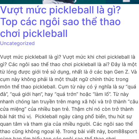
Vượt mức pickleball là gì?
Top các ngôi sao thể thao
chơi pickleball
Uncategorized
Vượt mức pickleball là gì? Vượt mức khi chơi pickleball là
gì? Các ngôi sao thể thao chơi pickleball là ai? Đây là một
từ lóng được giới trẻ sử dụng, nhất là ở các bạn Gen Z. Và
cụm này không phải là một thuật ngữ chính thức trong
môn thể thao pickleball. Cụm từ này có ý nghĩa là sự “quá
đà”, “quá giới hạn”, hay “quá trớn” hoặc “làm lố”. Từ này
nhanh chóng lan truyền trên mạng xã hội và trở thành “câu
cửa miệng” của nhiều bạn trẻ. Thậm chí nó còn trở thành
bài hát thú vị. Pickleball ngày càng phổ biến, thu hút sự
quan tâm và tham gia của nhiều người. Các ngôi sao thể
thao cũng không ngoại lệ. Trong bài viết này, bom88sport
cùng bạn tìm hiểu top các ngôi sao thể thao chơi