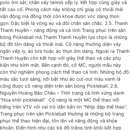
polo ôm sát, chân váy tennis xếp ly. Kết hợp cùng giày và
tất cao cổ. Phong cách này không chỉ giúp cô thoải mái
vận động mà đồng thời còn khoe được vóc dáng thon
gọn. Đặc biệt là vòng eo và đôi chân săn chắc. 2.5. Thanh
Thanh Huyền – năng động và cá tính Trang phục trên sân
bóng Pickleball mà Thanh Thanh Huyền lựa chọn là những
bộ đồ tôn dáng và thoải mái. Cô nàng thường diện váy
ngắn xếp ly, áo bra hoặc áo thun ôm dáng. Ngoài ra Thanh
Thanh Huyền còn kết hợp với giày thể thao và các phụ
kiện như kính mắt. Bên cạnh đó, cô MC, người mẫu này
còn thử nghiệm phong cách thể thao cá tính. Những bộ đồ
màu sắc tươi sáng, nổi bật như áo cut-out màu xanh lá
cũng được cô nàng diện trên sân bóng Pickleball. 2.6.
Nguyễn Hoàng Bảo Châu – Thời trang cá tính xứng danh
“Hoa khôi pickleball” Cô nàng là một MC thể thao nổi
tiếng trên VTV với vai trò dẫn bản tin “Nhịp đập thể thao”.
Trang phục trên sân Pickleball thường là những bộ trang
phục thể thao hiện đại, tôn lên vẻ năng động và khỏe
khoắn. Điển hình như các bộ đồ trắng tinh khôi kết hợp