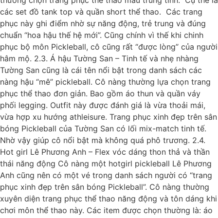
các set đồ tank top và quần short thể thao. Các trang
phục này ghi điểm nhờ sự năng động, trẻ trung và đúng
chuẩn “hoa hậu thế hệ mới”. Cũng chính vì thế khi chinh
phục bộ môn Pickleball, cô cũng rất “được lòng” của người
hâm mộ. 2.3. Á hậu Tường San – Tinh tế và nhẹ nhàng
Tường San cũng là cái tên nổi bật trong danh sách các
nàng hậu “mê” pickleball. Cô nàng thường lựa chọn trang
phục thể thao đơn giản. Bao gồm áo thun và quần váy
phối legging. Outfit này được đánh giá là vừa thoải mái,
vừa hợp xu hướng athleisure. Trang phục xinh đẹp trên sân
bóng Pickleball của Tường San có lối mix-match tinh tế.
Nhờ vậy giúp cô nổi bật mà không quá phô trương. 2.4.
Hot girl Lê Phương Anh – Flex vóc dáng thon thả và thần
thái năng động Cô nàng một hotgirl pickleball Lê Phương
Anh cũng nên có một vé trong danh sách người có “trang
phục xinh đẹp trên sân bóng Pickleball”. Cô nàng thường
xuyên diện trang phục thể thao năng động và tôn dáng khi
chơi môn thể thao này. Các item được chọn thường là: áo