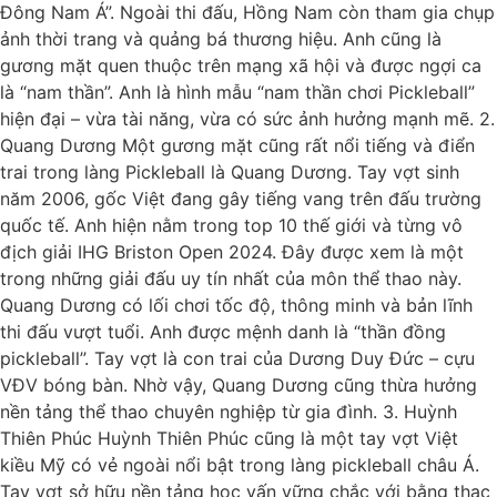
Đông Nam Á”. Ngoài thi đấu, Hồng Nam còn tham gia chụp
ảnh thời trang và quảng bá thương hiệu. Anh cũng là
gương mặt quen thuộc trên mạng xã hội và được ngợi ca
là “nam thần”. Anh là hình mẫu “nam thần chơi Pickleball”
hiện đại – vừa tài năng, vừa có sức ảnh hưởng mạnh mẽ. 2.
Quang Dương Một gương mặt cũng rất nổi tiếng và điển
trai trong làng Pickleball là Quang Dương. Tay vợt sinh
năm 2006, gốc Việt đang gây tiếng vang trên đấu trường
quốc tế. Anh hiện nằm trong top 10 thế giới và từng vô
địch giải IHG Briston Open 2024. Đây được xem là một
trong những giải đấu uy tín nhất của môn thể thao này.
Quang Dương có lối chơi tốc độ, thông minh và bản lĩnh
thi đấu vượt tuổi. Anh được mệnh danh là “thần đồng
pickleball”. Tay vợt là con trai của Dương Duy Đức – cựu
VĐV bóng bàn. Nhờ vậy, Quang Dương cũng thừa hưởng
nền tảng thể thao chuyên nghiệp từ gia đình. 3. Huỳnh
Thiên Phúc Huỳnh Thiên Phúc cũng là một tay vợt Việt
kiều Mỹ có vẻ ngoài nổi bật trong làng pickleball châu Á.
Tay vợt sở hữu nền tảng học vấn vững chắc với bằng thạc