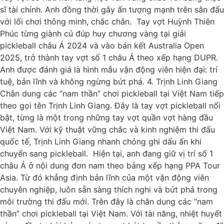
sĩ tài chính. Anh đồng thời gây ấn tượng mạnh trên sân đấu
với lối chơi thông minh, chắc chắn. Tay vợt Huỳnh Thiên
Phúc từng giành cú đúp huy chương vàng tại giải
pickleball châu Á 2024 và vào bán kết Australia Open
2025, trở thành tay vợt số 1 châu Á theo xếp hạng DUPR.
Anh được đánh giá là hình mẫu vận động viên hiện đại: trí
tuệ, bản lĩnh và không ngừng bứt phá. 4. Trịnh Linh Giang
Chân dung các “nam thần” chơi pickleball tại Việt Nam tiếp
theo gọi tên Trịnh Linh Giang. Đây là tay vợt pickleball nổi
bật, từng là một trong những tay vợt quần vợt hàng đầu
Việt Nam. Với kỹ thuật vững chắc và kinh nghiệm thi đấu
quốc tế, Trịnh Linh Giang nhanh chóng ghi dấu ấn khi
chuyển sang pickleball. Hiện tại, anh đang giữ vị trí số 1
châu Á ở nội dung đơn nam theo bảng xếp hạng PPA Tour
Asia. Từ đó khẳng định bản lĩnh của một vận động viên
chuyên nghiệp, luôn sẵn sàng thích nghi và bứt phá trong
môi trường thi đấu mới. Trên đây là chân dung các “nam
thần” chơi pickleball tại Việt Nam. Với tài năng, nhiệt huyết