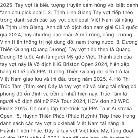
2025. Tay vợt là biểu tượng truyền cảm hứng với biệt danh
“anh chú pickleball”. 2. Trịnh Linh Giang Tay vợt tiếp theo
trong danh sách các tay vợt pickleball Việt Nam tài năng
là Trịnh Linh Giang. Anh đã vô địch đơn nam giải CLB quốc
gia 2024, huy chương bạc châu Á mở rộng, cùng Trương
Vinh Hiển thống trị nội dung đôi nam trong nước. 3. Dương
Thiên Quang (Quang Dương) Tay vợt tiếp theo là Quang
Dương 18 tuổi. Anh là người Mỹ gốc Việt. Thành tích của
tay vợt này là Vô địch IHG Briston Open 2024, hiện xếp
hạng 6 thế giới PPA. Dương Thiên Quang dự kiến trở lại
Việt Nam giao lưu và thi đấu trong năm 2025. 4. Hồ Thị
Trúc Tâm (Tâm Ken) Đây là tay vợt nữ vô cùng tài năng có
phong độ ổn định và bền bỉ nhất hiện nay. Trúc Tâm là
người vô địch đôi nữ PPA Tour 2024, HCV đơn nữ WPC
Finals 2025. Cô cũng lập hat-trick tại PPA Tour Australia
Open. 5. Huỳnh Thiên Phúc (Phúc Huỳnh) Tiếp theo trong
danh sách các tay vợt pickleball Việt Nam tài năng là
Huỳnh Thiên Phúc. Đây là tay vợt Việt kiều Mỹ, từng đoạt
cú đúp HCV châu Á 2024. Anh đã vào bán kết Australia