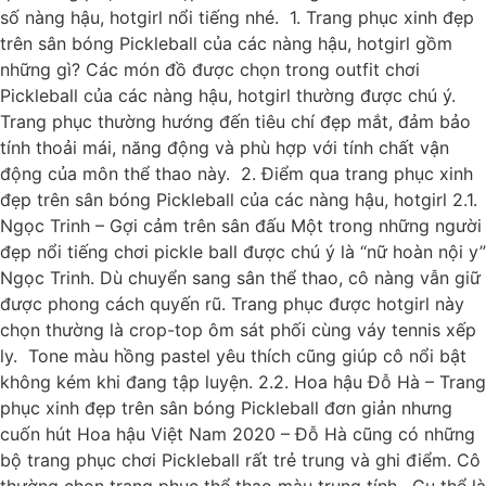
số nàng hậu, hotgirl nổi tiếng nhé. 1. Trang phục xinh đẹp
trên sân bóng Pickleball của các nàng hậu, hotgirl gồm
những gì? Các món đồ được chọn trong outfit chơi
Pickleball của các nàng hậu, hotgirl thường được chú ý.
Trang phục thường hướng đến tiêu chí đẹp mắt, đảm bảo
tính thoải mái, năng động và phù hợp với tính chất vận
động của môn thể thao này. 2. Điểm qua trang phục xinh
đẹp trên sân bóng Pickleball của các nàng hậu, hotgirl 2.1.
Ngọc Trinh – Gợi cảm trên sân đấu Một trong những người
đẹp nổi tiếng chơi pickle ball được chú ý là “nữ hoàn nội y”
Ngọc Trinh. Dù chuyển sang sân thể thao, cô nàng vẫn giữ
được phong cách quyến rũ. Trang phục được hotgirl này
chọn thường là crop-top ôm sát phối cùng váy tennis xếp
ly. Tone màu hồng pastel yêu thích cũng giúp cô nổi bật
không kém khi đang tập luyện. 2.2. Hoa hậu Đỗ Hà – Trang
phục xinh đẹp trên sân bóng Pickleball đơn giản nhưng
cuốn hút Hoa hậu Việt Nam 2020 – Đỗ Hà cũng có những
bộ trang phục chơi Pickleball rất trẻ trung và ghi điểm. Cô
thường chọn trang phục thể thao màu trung tính. Cụ thể là