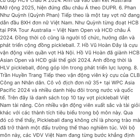
Mở rộng 2025, hiện đứng đầu châu Á theo DUPR. 6. Phan
Như Quỳnh (Quỳnh Phan) Tiếp theo là một tay vợt nữ đang
dẫn đầu BXH đơn nữ Việt Nam. Như Quỳnh từng đoạt HCB
tại PPA Tour Australia – Việt Nam Open và HCĐ châu Á
2024. Đồng thời cô cũng là người tổ chức, hướng dẫn và
phát triển cộng đồng pickleball. 7. Hồ Vũ Hoàn Đây là cựu
vận động viên quần vợt Hà Nội. Hồ Vũ Hoàn đã giành HCB
Asian Open và HCĐ giải thế giới 2024. Anh đồng thời là
HLV pickleball, đóng góp lớn trong phát triển lực lượng. 8.
Trần Huyền Trang Tiếp theo vận động viên kỳ cựu của CLB
Công an Nhân dân. Cô vô địch đơn nữ 35+ tại WPC Asia
Pacific 2024 và nhiều danh hiệu đôi trong nước và quốc
tế. Trên đây là danh sách top 10 tay vợt pickleball Việt
Nam tài năng. Còn nhiều vận động viên xuất sắc và tài giỏi
khác với các thành tích tiêu biểu trong bộ môn này. Qua
đó có thể thấy, Pickleball đang không chỉ là phong trào mà
đã trở thành một đấu trường thể thao nghiêm túc. Với bộ
môn này, các VĐV Việt Nam đang từng bước khẳng định