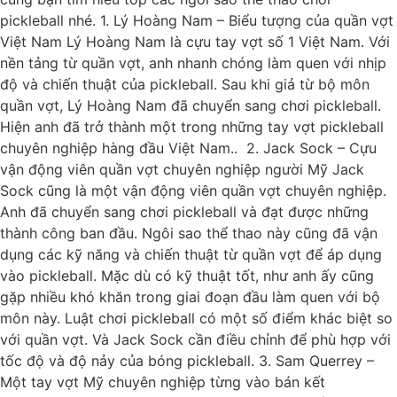
pickleball nhé. 1. Lý Hoàng Nam – Biểu tượng của quần vợt
Việt Nam Lý Hoàng Nam là cựu tay vợt số 1 Việt Nam. Với
nền tảng từ quần vợt, anh nhanh chóng làm quen với nhịp
độ và chiến thuật của pickleball. Sau khi giả từ bộ môn
quần vợt, Lý Hoàng Nam đã chuyển sang chơi pickleball.
Hiện anh đã trở thành một trong những tay vợt pickleball
chuyên nghiệp hàng đầu Việt Nam.. 2. Jack Sock – Cựu
vận động viên quần vợt chuyên nghiệp người Mỹ Jack
Sock cũng là một vận động viên quần vợt chuyên nghiệp.
Anh đã chuyển sang chơi pickleball và đạt được những
thành công ban đầu. Ngôi sao thể thao này cũng đã vận
dụng các kỹ năng và chiến thuật từ quần vợt để áp dụng
vào pickleball. Mặc dù có kỹ thuật tốt, như anh ấy cũng
gặp nhiều khó khăn trong giai đoạn đầu làm quen với bộ
môn này. Luật chơi pickleball có một số điểm khác biệt so
với quần vợt. Và Jack Sock cần điều chỉnh để phù hợp với
tốc độ và độ nảy của bóng pickleball. 3. Sam Querrey –
Một tay vợt Mỹ chuyên nghiệp từng vào bán kết