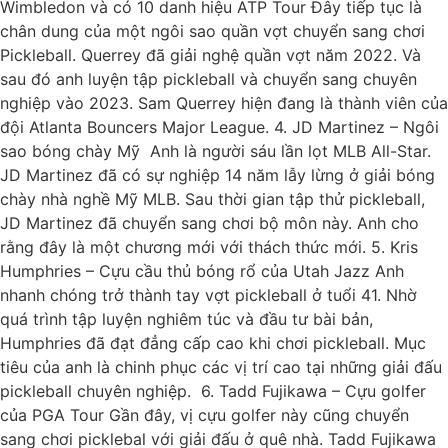
Wimbledon và có 10 danh hiệu ATP Tour Đây tiếp tục là
chân dung của một ngôi sao quần vợt chuyển sang chơi
Pickleball. Querrey đã giải nghệ quần vợt năm 2022. Và
sau đó anh luyện tập pickleball và chuyển sang chuyên
nghiệp vào 2023. Sam Querrey hiện đang là thành viên của
đội Atlanta Bouncers Major League. 4. JD Martinez – Ngôi
sao bóng chày Mỹ Anh là người sáu lần lọt MLB All-Star.
JD Martinez đã có sự nghiệp 14 năm lẫy lừng ở giải bóng
chày nhà nghề Mỹ MLB. Sau thời gian tập thử pickleball,
JD Martinez đã chuyển sang chơi bộ môn này. Anh cho
rằng đây là một chương mới với thách thức mới. 5. Kris
Humphries – Cựu cầu thủ bóng rổ của Utah Jazz Anh
nhanh chóng trở thành tay vợt pickleball ở tuổi 41. Nhờ
quá trình tập luyện nghiêm túc và đầu tư bài bản,
Humphries đã đạt đẳng cấp cao khi chơi pickleball. Mục
tiêu của anh là chinh phục các vị trí cao tại những giải đấu
pickleball chuyên nghiệp. 6. Tadd Fujikawa – Cựu golfer
của PGA Tour Gần đây, vị cựu golfer này cũng chuyển
sang chơi picklebal với giải đấu ở quê nhà. Tadd Fujikawa