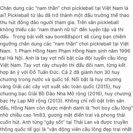
Chân dung các “nam thần” chơi pickleball tại Việt Nam là
ai? Pickleball từ lâu đã trở thành một đấu trường thể thao
thu hút đông đảo người tham gia. Trên sân pickleball
không thiếu các “nam thanh nữ tú” đến luyện tập và thi
đấu. Trong bài viết sau bom88sport sẽ cùng bạn chiêm
ngưỡng chân dung các “nam thần” chơi pickleball tại Việt
Nam. 1. Phạm Hồng Nam Phạm Hồng Nam sinh năm 1996
tại Hà Nội. Anh là tay vợt nổi bật của đội tuyển cầu lông
Việt Nam. Tay vợt này chuyên thi đấu đôi nam, từng kết
hợp ăn ý với Đỗ Tuấn Đức. Cả 2 đã giành hơn 30 huy
chương trong nước và quốc tế. Nổi bật là huy chương
vàng Giải các cây vợt xuất sắc toàn quốc (2015), huy
chương bạc Giải Bồ Đào Nha Mở rộng (2016), huy chương
bạc Hy Lạp Mở rộng (2013). Không chỉ nổi bật trên sân
đấu, Hồng Nam còn được mệnh danh là “hot boy cầu lông”
nhờ chiều cao 1m83, gương mặt điển trai và phong thái
cuốn hút. Anh từng “gây sốt” tại Thái Lan và được truyền
thông quốc tế gọi là “vận động viên cầu lông đẹp trai nhất