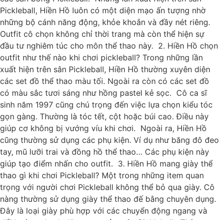
Pickleball, Hiền Hồ luôn có một diện mạo ấn tượng nhờ
những bộ cánh năng động, khỏe khoắn và đầy nét riêng.
Outfit cô chọn không chỉ thời trang mà còn thể hiện sự
đầu tư nghiêm túc cho môn thể thao này. 2. Hiền Hồ chọn
outfit như thế nào khi chơi pickleball? Trong những lần
xuất hiện trên sân Pickleball, Hiền Hồ thường xuyên diện
các set đồ thể thao màu tối. Ngoài ra còn có các set đồ
có màu sắc tươi sáng như hồng pastel kẻ sọc. Cô ca sĩ
sinh năm 1997 cũng chú trọng đến việc lựa chọn kiểu tóc
gọn gàng. Thường là tóc tết, cột hoặc búi cao. Điều này
giúp cơ không bị vướng víu khi chơi. Ngoài ra, Hiền Hồ
cũng thường sử dụng các phụ kiện. Ví dụ như băng đô đeo
tay, mũ lưỡi trai và đồng hồ thể thao… Các phụ kiện này
giúp tạo điểm nhấn cho outfit. 3. Hiền Hồ mang giày thể
thao gì khi chơi Pickleball? Một trong những item quan
trọng với người chơi Pickleball không thể bỏ qua giày. Cô
nàng thường sử dụng giày thể thao đế bằng chuyên dụng.
Đây là loại giày phù hợp với các chuyển động ngang và