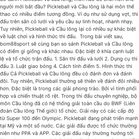
người mới bắt đầu? Pickleball và Cầu lông là hai môn thể
thao có nhiều điểm tương đồng. Ví dụ như sử dụng vợt, thi
đấu trên sân có lưới và yêu cầu sự linh hoạt, nhanh nhạy.
Tuy nhiên, Pickleball và Cầu lông lại có nhiều sự khác biệt
về luật chơi và hình thức thi đấu. Trong bài viết sau,
bom88sport sẽ cùng bạn so sánh Pickleball và Cầu lông
có điểm gì giống và khác nhau. Đặc biệt ở khía cạnh luật
lệ và tổ chức trận đấu. 1. Sân thi đấu và lưới 2. Dụng cụ thi
đấu 3. Luật giao bóng 4. Cách tính điểm 5. Hình thức thi
đấu Cả Pickleball và Cầu lông đều có đánh đơn và đánh
đôi. Tuy nhiên, Pickleball thường sẽ thiên về đánh đôi nhiều
hơn. Đặc biệt là trong các giải phong trào. Bởi vì tính phối
hợp và chiến thuật rõ rệt. Trong thi đấu chuyên nghiệp, bộ
môn Cầu lông đã có hệ thống giải toàn cầu do BWF (Liên
đoàn Cầu lông Thế giới) tổ chức. Giải này có các cấp độ
từ Super 100 đến Olympic. Pickleball đang phát triển mạnh
tại Mỹ và một số nước. Các giải đấu được tổ chức thường
niên như PPA và APP. Các giải đấu này thường hướng tới